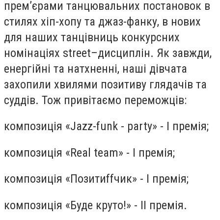
прем’єрами танцювальних постановок в
стилях хіп-хопу та джаз-фанку, в нових
для наших танцівниць конкурсних
номінаціях street–дисциплін. Як завжди,
енергійні та натхненні, наші дівчата
захопили хвилями позитиву глядачів та
суддів. Тож привітаємо переможців:
композиція «Jazz-funk - party» - І премія;
композиція «Real team» - І премія;
композиція «Позитиffчик» - І премія;
композиція «Буде круто!» - ІІ премія.