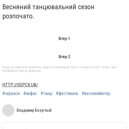
Весняний танцювальний сезон
розпочато.
Вітер-1
Вітер-2
Якщо ви помітили помилку, виділіть необхідний текст і натисніть Ctrl + Enter, щоб
повідомити про це редакцію
HTTP://OGP.CK.UA/
#черкаси
#анфас
#танці
#фестиваль
#веснянийвітер
Владимир Безуглый