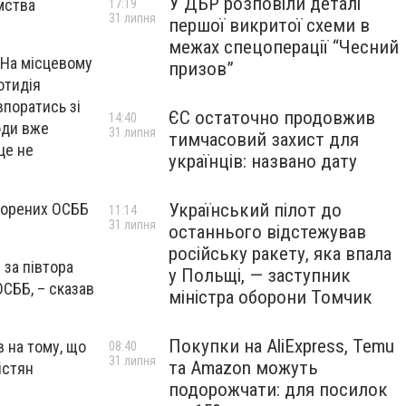
У ДБР розповіли деталі
мства
17:19
31 липня
першої викритої схеми в
межах спецоперації “Чесний
 На місцевому
призов”
отидія
поратись зі
ЄС остаточно продовжив
14:40
юди вже
31 липня
тимчасовий захист для
це не
українців: названо дату
творених ОСББ
Український пілот до
11:14
31 липня
останнього відстежував
російську ракету, яка впала
 за півтора
у Польщі, — заступник
ОСББ, – сказав
міністра оборони Томчик
Покупки на AliExpress, Temu
 на тому, що
08:40
31 липня
та Amazon можуть
істян
подорожчати: для посилок