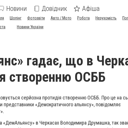
Новини
Довідник
Афіша
лля
Шопінг
Фотозвіти
Авто / Мото
Робота
Нерухомість
По
іста
Новини України
нс» гадає, що в Черк
ія створенню ОСББ
ковується серйозна протидія створенню ОСББ. Про це на сь
ли представники «Демократичного альянсу», повідомляє
».
а «ДемАльянсу» в Черкасах Володимира Друмашка, так зва