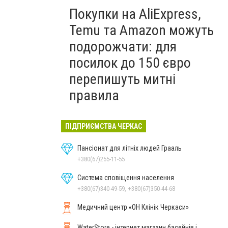
Покупки на AliExpress,
Temu та Amazon можуть
подорожчати: для
посилок до 150 євро
перепишуть митні
правила
ПІДПРИЄМСТВА ЧЕРКАС
Пансіонат для літніх людей Грааль
+380(67)255-11-55
Система сповіщення населення
+380(67)340-49-59, +380(67)350-44-68
Медичний центр «ОН Клінік Черкаси»
WaterStore - інтернет магазин басейнів і