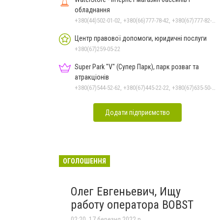
обладнання
+380(44)502-01-02, +380(66)777-78-42, +380(67)777-82-19, +380(67)890-80-80, +380(73)890-80-80, +380(44)502-01-03
Центр правової допомоги, юридичні послуги
+380(67)259-05-22
Super Park "V" (Супер Парк), парк розваг та
атракціонів
+380(67)544-52-62, +380(67)445-22-22, +380(67)635-50-50
Додати підприємство
ОГОЛОШЕННЯ
Олег Евгеньевич, Ищу
работу оператора BOBST
02:20, 17 березня 2022 р.