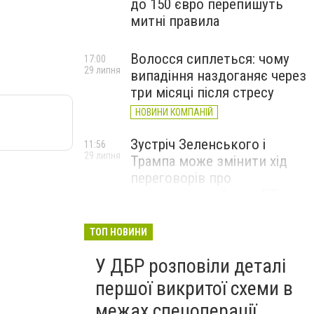
до 150 євро перепишуть
митні правила
Волосся сиплеться: чому
17:00
29 липня
випадіння наздоганяє через
три місяці після стресу
НОВИНИ КОМПАНІЙ
Зустріч Зеленського і
11:56
29 липня
Трампа може змінити хід
переговорів про
завершення війни, – FT
ТОП НОВИНИ
У ДБР розповіли деталі
першої викритої схеми в
межах спецоперації