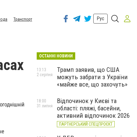
Рус
года
Транспорт
ОСТАННІ НОВИНИ
асах
Трамп заявив, що США
13:13
2 серпня
можуть забрати з України
«майже все, що захочуть»
Відпочинок у Києві та
18:00
огоднішній
31 липня
області: пляжі, басейни,
активний відпочинок 2026
ПАРТНЕРСЬКИЙ СПЕЦПРОЄКТ
не