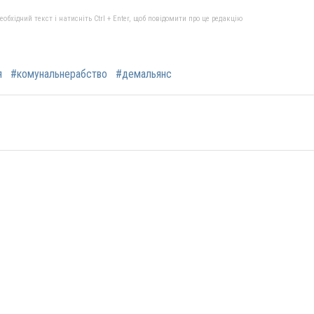
бхідний текст і натисніть Ctrl + Enter, щоб повідомити про це редакцію
я
#комунальнерабство
#демальянс