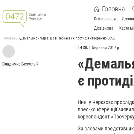
Головна
Оголошення
Дозві
Довідкова
Карта м
Головна
«Демальянс» гадає, що в Черкасах є протидія створенню ОСББ
14:30, 1 березня 2017 р.
«Демалья
Владимир Безуглый
є протид
Нині у Черкасах прослід
прес-конференції заяви
кореспондент «Прочерку
За словами представник