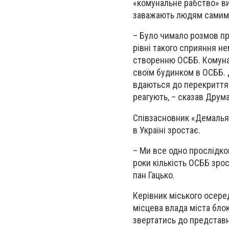
«комунальне рабство» ви
заважають людям самим 
– Було чимало розмов пр
рівні такого сприяння не
створенню ОСББ. Комуна
своїм будинком в ОСББ. 
вдаються до перекриття в
реагують, – сказав Друм
Співзасновник «Демальян
в Україні зростає.
– Ми все одно прослідко
роки кількість ОСББ зрос
пан Гацько.
Керівник міського осере
місцева влада міста блок
звертатись до представни