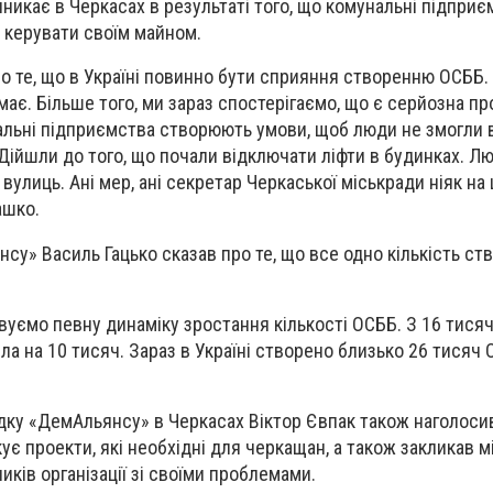
никає в Черкасах в результаті того, що комунальні підприє
керувати своїм майном.
о те, що в Україні повинно бути сприяння створенню ОСББ.
має. Більше того, ми зараз спостерігаємо, що є серйозна пр
льні підприємства створюють умови, щоб люди не змогли в
Дійшли до того, що почали відключати ліфти в будинках. Л
улиць. Ані мер, ані секретар Черкаської міськради ніяк на 
ашко.
су» Василь Гацько сказав про те, що все одно кількість с
вуємо певну динаміку зростання кількості ОСББ. З 16 тисяч
ла на 10 тисяч. Зараз в Україні створено близько 26 тисяч 
дку «ДемАльянсу» в Черкасах Віктор Євпак також наголосив
ує проекти, які необхідні для черкащан, а також закликав м
ків організації зі своїми проблемами.