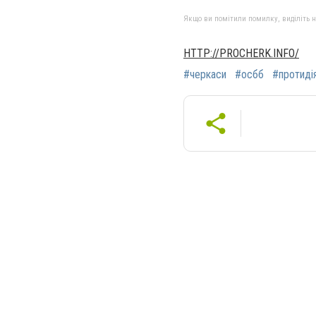
Якщо ви помітили помилку, виділіть нео
HTTP://PROCHERK.INFO/
#черкаси
#осбб
#протиді