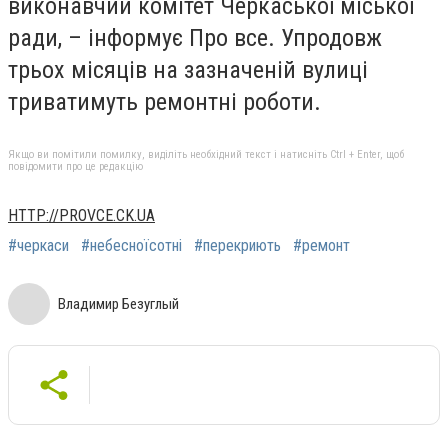
виконавчий комітет Черкаської міської
ради, – інформує Про все. Упродовж
трьох місяців на зазначеній вулиці
триватимуть ремонтні роботи.
Якщо ви помітили помилку, виділіть необхідний текст і натисніть Ctrl + Enter, щоб
повідомити про це редакцію
HTTP://PROVCE.CK.UA
#черкаси
#небесноїсотні
#перекриють
#ремонт
Владимир Безуглый