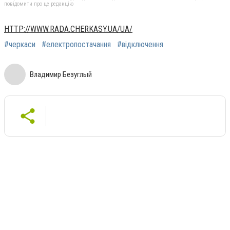
повідомити про це редакцію
HTTP://WWW.RADA.CHERKASY.UA/UA/
#черкаси
#електропостачання
#відключення
Владимир Безуглый