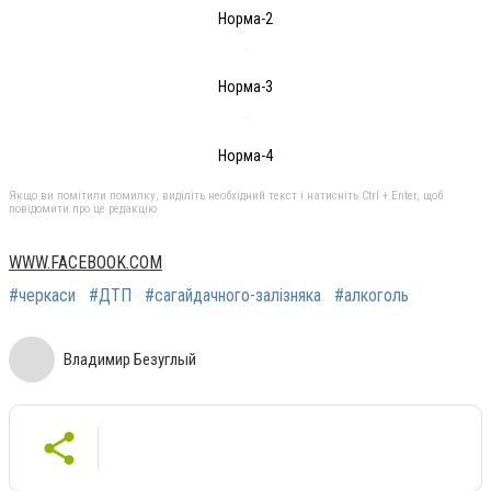
Норма-2
Норма-3
Норма-4
Якщо ви помітили помилку, виділіть необхідний текст і натисніть Ctrl + Enter, щоб
повідомити про це редакцію
WWW.FACEBOOK.COM
#черкаси
#ДТП
#сагайдачного-залізняка
#алкоголь
Владимир Безуглый