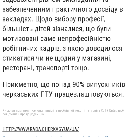
забезпеченням практичного досвіду в
закладах. Щодо вибору професії,
більшість дітей зізналися, що були
мотивовані саме непрофесійністю
робітничих кадрів, з якою доводилося
стикатися чи не щодня у магазині,
ресторані, транспорті тощо.
Прикметно, що понад 90% випускників
черкаських ПТУ працевлаштовуються.
Якщо ви помітили помилку, виділіть необхідний текст і натисніть Ctrl + Enter, щоб
повідомити про це редакцію
HTTP://WWW.RADA.CHERKASY.UA/UA/