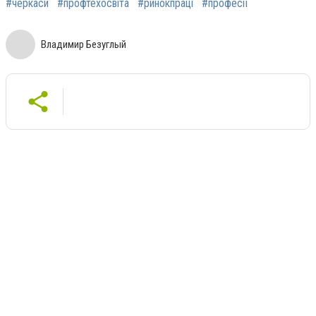
#черкаси
#профтехосвіта
#ринокпраці
#професії
Владимир Безуглый