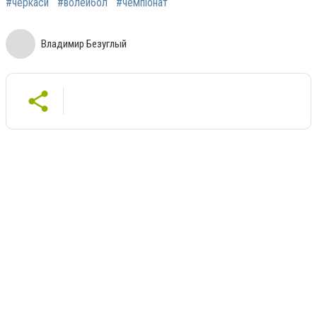
#черкаси
#волейбол
#чемпіонат
Владимир Безуглый