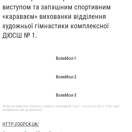
виступом та запашним спортивним
«караваєм» вихованки відділення
художньої гімнастики комплексної
ДЮСШ № 1.
Волейбол-1
Волейбол-2
Волейбол-3
Якщо ви помітили помилку, виділіть необхідний текст і натисніть Ctrl + Enter, щоб
повідомити про це редакцію
HTTP://OGP.CK.UA/