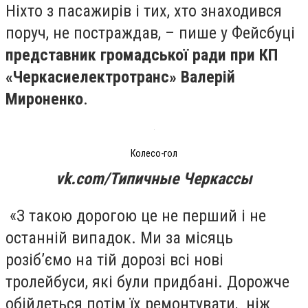
Ніхто з пасажирів і тих, хто знаходився
поруч, не постраждав, – пише у Фейсбуці
представник громадської ради при КП
«Черкасиелектротранс» Валерій
Мироненко
.
Колесо-гол
vk.com/Типичные Черкассы
«З такою дорогою це не перший і не
останній випадок. Ми за місяць
розіб’ємо на тій дорозі всі нові
тролейбуси, які були придбані. Дорожче
обійдеться потім їх ремонтувати, ніж