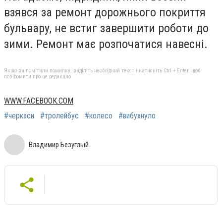
взявся за ремонт дорожнього покриття
бульвару, не встиг завершити роботи до
зими. Ремонт має розпочатися навесні.
Якщо ви помітили помилку, виділіть необхідний текст і натисніть Ctrl + Enter, щоб
повідомити про це редакцію
WWW.FACEBOOK.COM
#черкаси
#тролейбус
#колесо
#вибухнуло
Владимир Безуглый