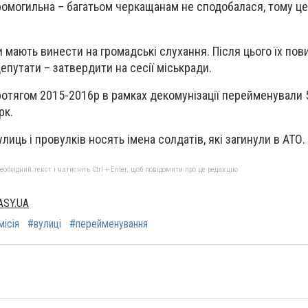
тромогильна – багатьом черкащанам не сподобалася, тому це
и мають винести на громадські слухання. Після цього їх пов
епутати – затвердити на сесії міськради.
ротягом 2015-2016р в рамках декомунізації перейменували 5
рк.
лиць і провулків носять імена солдатів, які загинули в АТО.
бхідний текст і натисніть Ctrl + Enter, щоб повідомити про це редакцію
ASY.UA
місія
#вулиці
#перейменування