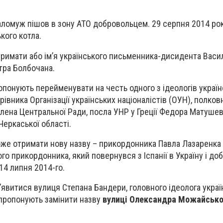
омуж пішов в зону АТО добровольцем. 29 серпня 2014 рок
ького котла.
римати або ім’я українського письменника-дисидента Васи
тра Болбочана.
понують перейменувати на честь одного з ідеологів україн
рівника Організації українських націоналістів (ОУН), полков
лена Центральної Ради, посла УНР у Греції Федора Матушев
Черкаської області.
же отримати нову назву – прикордонника Павла Лазаренка
го прикордонника, який повернувся з Іспанії в Україну і д
14 липня 2014-го.
’явитися вулиця Степана Бандери, головного ідеолога украї
м пропонують замінити назву
вулиці Олександра Можайсько