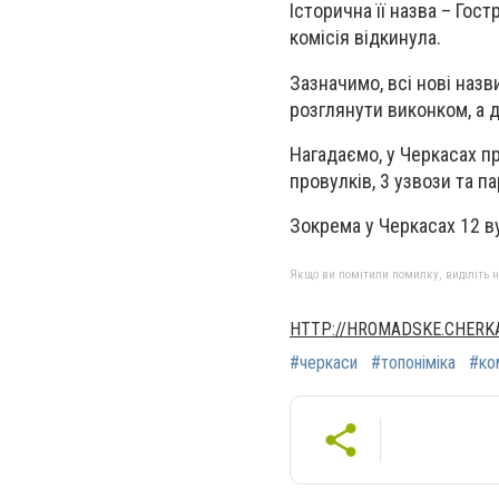
Історична її назва – Гос
комісія відкинула.
Зазначимо, всі нові назв
розглянути виконком, а д
Нагадаємо, у Черкасах п
провулків, 3 узвози та па
Зокрема у Черкасах 12 ву
Якщо ви помітили помилку, виділіть нео
HTTP://HROMADSKE.CHERK
#черкаси
#топоніміка
#ко