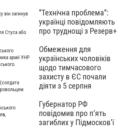
"Технічна проблема":
у він загинув
українці повідомляють
про труднощі з Резерв+
ля Стуса або
Обмеження для
ського
українських чоловіків
ника армії УНР
ського.
щодо тимчасового
захисту в ЄС почали
 (солдата
діяти з 5 серпня
обровольцем
Губернатор РФ
нського
повідомив про п’ять
го
,
загиблих у Підмосков’ї