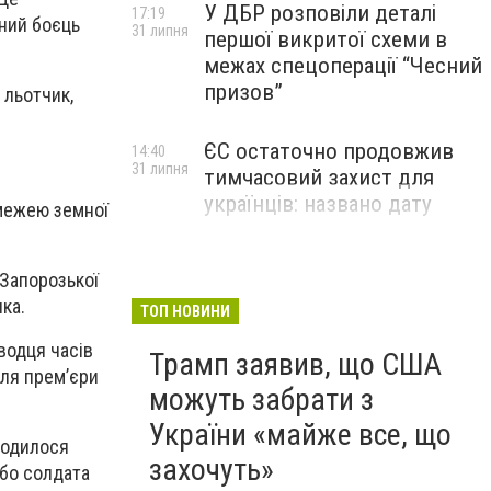
У ДБР розповіли деталі
17:19
чний боєць
31 липня
першої викритої схеми в
межах спецоперації “Чесний
призов”
 льотчик,
ЄС остаточно продовжив
14:40
31 липня
тимчасовий захист для
українців: названо дату
 межею земної
 Запорозької
ка.
ТОП НОВИНИ
водця часів
Трамп заявив, що США
сля прем’єри
можуть забрати з
України «майже все, що
ходилося
захочуть»
бо солдата