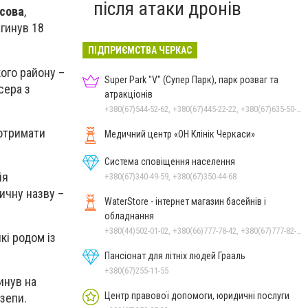
після атаки дронів
сова
,
агинув 18
ПІДПРИЄМСТВА ЧЕРКАС
кого району –
Super Park "V" (Супер Парк), парк розваг та
сера з
атракціонів
+380(67)544-52-62, +380(67)445-22-22, +380(67)635-50-50
отримати
Медичний центр «ОН Клінік Черкаси»
Система сповіщення населення
ія
+380(67)340-49-59, +380(67)350-44-68
ичну назву –
WaterStore - інтернет магазин басейнів і
обладнання
+380(44)502-01-02, +380(66)777-78-42, +380(67)777-82-19, +380(67)890-80-80, +380(73)890-80-80, +380(44)502-01-03
кі родом із
Пансіонат для літніх людей Грааль
+380(67)255-11-55
гинув на
Центр правової допомоги, юридичні послуги
зепи.