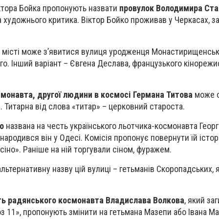
іктора Бойка пропонують назвати
провулок Володимира Ста
а художнього критика. Віктор Бойко проживав у Черкасах, з
в місті може з’явитися вулиця уродженця Монастирищенсь
о. Інший варіант – Євгена Деслава, французького кінорежи
монавта, другої людини в космосі Германа Титова
може 
а. Титарна від слова «титар» – церковний староста.
о
названа на честь українського льотчика-космонавта Георг
народився він у Одесі. Комісія пропонує повернути їй істор
«сіно». Раніше на ній торгували сіном, фуражем.
льтернативну назву цій вулиці – гетьманів Скоропадських, я
сть радянського космонавта Владислава Волкова
, який за
з 11», пропонують змінити на гетьмана Мазепи або Івана Ма