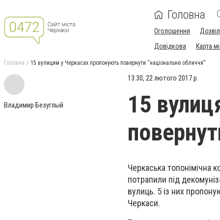
Головна
Оголошення
Дозві
Довідкова
Карта м
Головна
15 вулицям у Черкасах пропонують повернути “національне обличчя”
13:30, 22 лютого 2017 р.
15 вулиц
Владимир Безуглый
повернут
Черкаська топонімічна ко
потрапили під декомуніза
вулиць. 5 із них пропону
Черкаси.