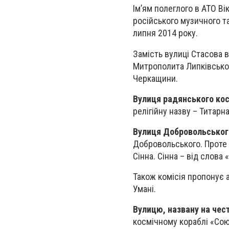
Ім’ям полеглого в АТО В
російського музичного т
липня 2014 року.
Замість вулиці Стасова 
Митрополита Липківськог
Черкащини.
Вулиця радянського кос
релігійну назву – Титарн
Вулиця Добровольськог
Добровольського. Проте 
Сінна. Сінна – від слова 
Також комісія пропонує а
Умані.
Вулицю, названу на че
космічному кораблі «Сою