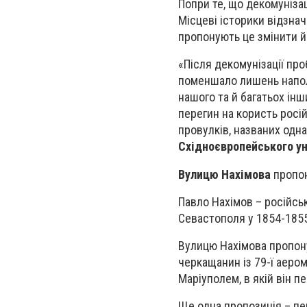
Попри те, що декомуніза
Місцеві історики відзнач
пропонують це змінити й
«Після декомунізації пр
поменшало лишень напол
нашого та й багатьох ін
перегин на користь росій
провулків, названих одн
Східноєвропейського ун
Вулицю Нахімова
пропон
Павло Нахімов – російськ
Севастополя у 1854-1855 
Вулицю Нахімова пропон
черкащанин із 79-ї аером
Маріуполем, в якій він п
Ще одна пропозиція – пе