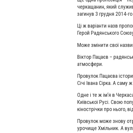
черкащанин, який служив
загинув 3 грудня 2014-го
Ці ж варіанти назв проп
Герой Радянського Союзу
Може змінити свої назви
Віктор Пацаєв – радянсь
атмосфери.
Провулок Пацаєва істори
Січі Івана Сірка. А сам
Одне і те ж ім’я в Черка
Київської Русі. Свою поп
кінострічки про нього, в
Провулок може знову отр
урочище Хмільник. А ву