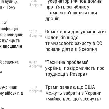
Губернатор РФ повідомив
ня вулиць.
12:46
4 серпня
про п’ять загиблих у
зви. Тому
Підмосков’ї після атаки
дронів
ччя”
сифікації»
Обмеження для українських
10:17
имо очевидний
4 серпня
чоловіків щодо
о вулиць та
тимчасового захисту в ЄС
х дисциплін
почали діяти з 5 серпня
Терещенка.
"Технічна проблема":
08:47
4 серпня
українці повідомляють про
ни
труднощі з Резерв+
Трамп заявив, що США
39-річний
13:13
2 серпня
можуть забрати з України
ну військ під
«майже все, що захочуть»
 Це