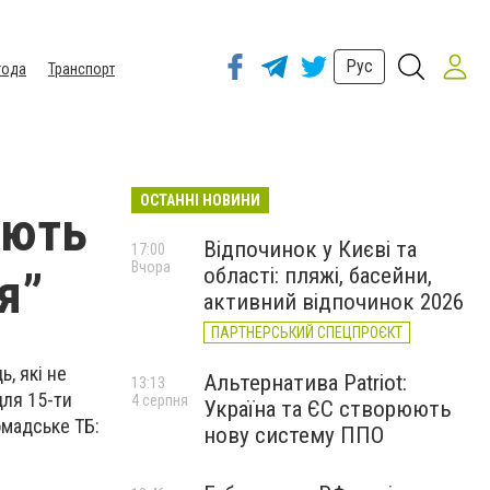
Рус
года
Транспорт
ОСТАННІ НОВИНИ
ують
Відпочинок у Києві та
17:00
Вчора
області: пляжі, басейни,
я”
активний відпочинок 2026
ПАРТНЕРСЬКИЙ СПЕЦПРОЄКТ
, які не
Альтернатива Patriot:
13:13
для 15-ти
4 серпня
Україна та ЄС створюють
омадське ТБ:
нову систему ППО