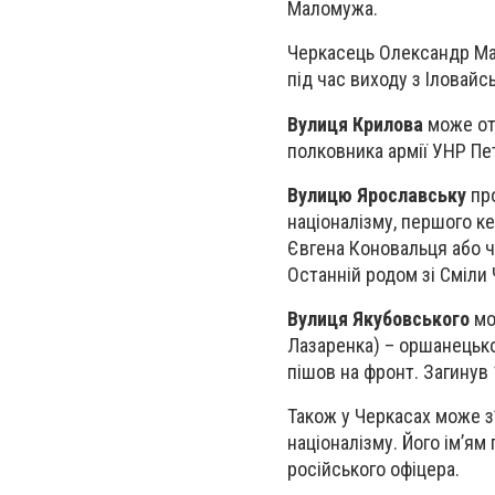
Маломужа.
Черкасець Олександр Мал
під час виходу з Іловайс
Вулиця Крилова
може от
полковника армії УНР Пе
Вулицю Ярославську
про
націоналізму, першого ке
Євгена Коновальця або ч
Останній родом зі Сміли 
Вулиця Якубовського
мо
Лазаренка) – оршанецько
пішов на фронт. Загинув 
Також у Черкасах може з
націоналізму. Його ім’я
російського офіцера.