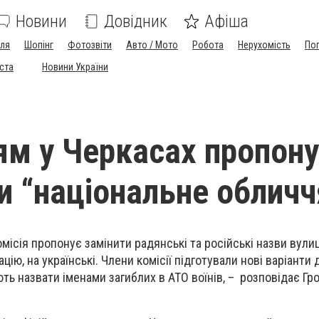
Новини
Довідник
Афіша
лля
Шопінг
Фотозвіти
Авто / Мото
Робота
Нерухомість
По
іста
Новини України
ям у Черкасах пропон
и “національне обличч
місія пропонує замінити радянські та російські назви вулиць
цію, на українські. Члени комісії підготували нові варіанти 
ють назвати іменами загиблих в АТО воїнів, – розповідає Гр