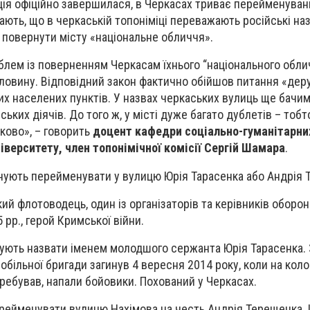
ція офіційно завершилася, в Черкасах триває перейменуван
ають, що в черкаській топоніміці переважають російські на
 повернути місту «національне обличчя».
облем із поверненням Черкасам їхнього “національного обли
овину. Відповідний закон фактично обійшов питання «деру
ших населених пунктів. У назвах черкаських вулиць ще бач
ських діячів. До того ж, у місті дуже багато дублетів – тобт
аково», – говорить
доцент кафедри соціально-гуманітарни
іверситету, член топонімічної комісії Сергій Шамара
.
ують перейменувати у вулицю Юрія Тарасенка або Андрія 
ий флотоводець, один із організаторів та керівників оборо
рр., герой Кримської війни.
ують назвати іменем молодшого сержанта Юрія Тарасенка. 
обільної бригади загинув 4 вересня 2014 року, коли на коло
еребував, напали бойовики. Похований у Черкасах.
рейменувати вулицю Нахімова на честь Андрія Терещенка.