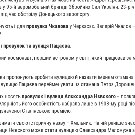
 у 95-й аеромобільній бригаді Збройних Сил України. 23-рі
 під час обстрілу Донецького аеропорту.
онують і для
провулка Чкалова
у Черкасах. Валерій Чкалов –
.
 і
провулок та вулиця Пацаєва
.
кий космонавт, перший астроном у світі, який працював за
ки пропонують зробити вулицею й назвати іменем отамана
у ж вулицю Пацаєва перейменувати на отамана Петра Дорошен
сах носять
провулок і вулиця Алєксандра Нєвского
– полко
улярність його особистість набрала лише в 1938-му році пі
ідзначеної Сталінською премією.
имати свою історичну назву – Хмільник. На ній раніше зна
лиця Нєвского може стати вулицею Олександра Маломужа а