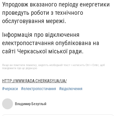
Упродовж вказаного періоду енергетики
проведуть роботи з технічного
обслуговування мережі.
Інформація про відключення
електропостачання опублікована на
сайті Черкаської міської ради.
Якщо ви помітили помилку, виділіть необхідний текст і натисніть Ctrl + Enter, щоб
повідомити про це редакцію
HTTP://WWW.RADA.CHERKASY.UA/UA/
#черкаси
#електропостачання
#відключення
Владимир Безуглый