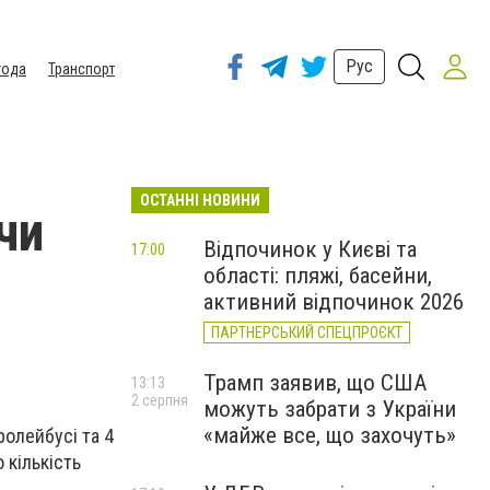
Рус
года
Транспорт
ОСТАННІ НОВИНИ
чи
Відпочинок у Києві та
17:00
області: пляжі, басейни,
активний відпочинок 2026
ПАРТНЕРСЬКИЙ СПЕЦПРОЄКТ
Трамп заявив, що США
13:13
2 серпня
можуть забрати з України
«майже все, що захочуть»
ролейбусі та 4
 кількість