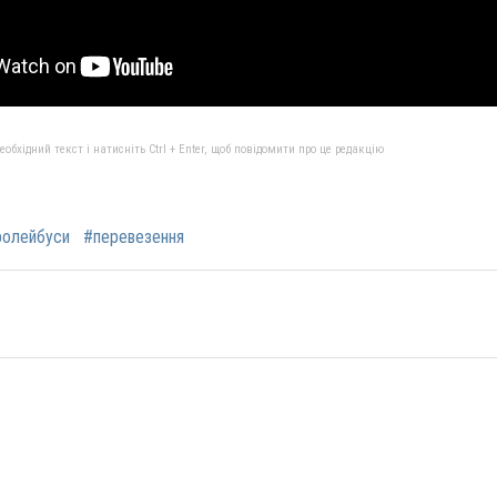
бхідний текст і натисніть Ctrl + Enter, щоб повідомити про це редакцію
ролейбуси
#перевезення