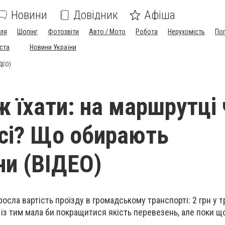
Новини
Довідник
Афіша
лля
Шопінг
Фотозвіти
Авто / Мото
Робота
Нерухомість
По
іста
Новини України
ДЕО)
ж їхати: на маршрутці 
сі? Що обирають
и (ВІДЕО)
сла вартість проїзду в громадському транспорті: 2 грн у т
 із тим мала би покращитися якість перевезень, але поки що