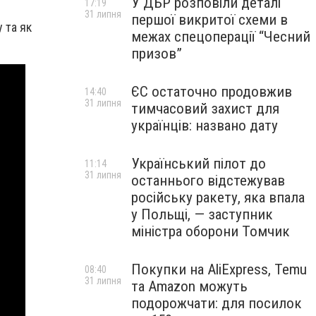
У ДБР розповіли деталі
17:19
31 липня
першої викритої схеми в
 та як
межах спецоперації “Чесний
призов”
ЄС остаточно продовжив
14:40
31 липня
тимчасовий захист для
українців: названо дату
Український пілот до
11:14
31 липня
останнього відстежував
російську ракету, яка впала
у Польщі, — заступник
міністра оборони Томчик
Покупки на AliExpress, Temu
08:40
31 липня
та Amazon можуть
подорожчати: для посилок