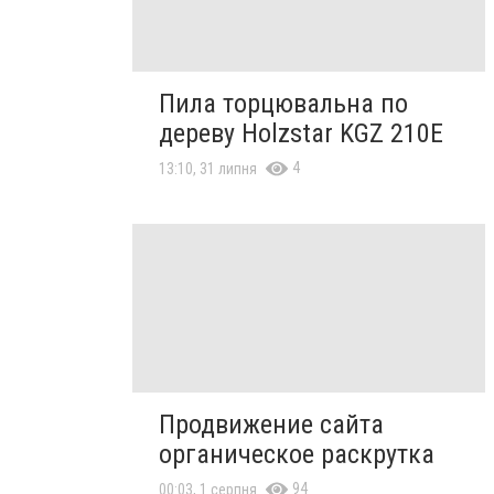
Пила торцювальна по
дереву Holzstar KGZ 210E
4
13:10, 31 липня
Продвижение сайта
органическое раскрутка
94
00:03, 1 серпня