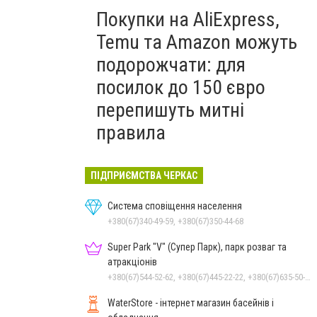
Покупки на AliExpress,
Temu та Amazon можуть
подорожчати: для
посилок до 150 євро
перепишуть митні
правила
ПІДПРИЄМСТВА ЧЕРКАС
Система сповіщення населення
+380(67)340-49-59, +380(67)350-44-68
Super Park "V" (Супер Парк), парк розваг та
атракціонів
+380(67)544-52-62, +380(67)445-22-22, +380(67)635-50-50
WaterStore - інтернет магазин басейнів і