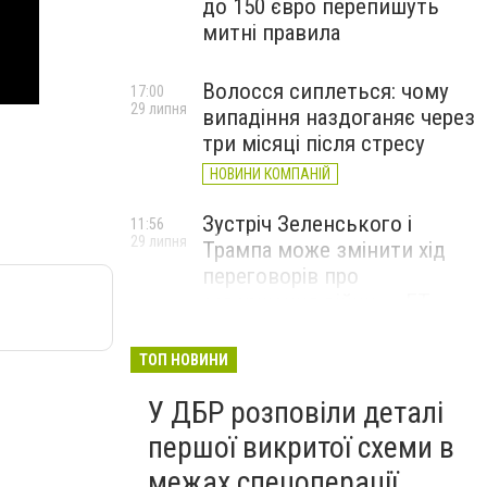
до 150 євро перепишуть
митні правила
Волосся сиплеться: чому
17:00
29 липня
випадіння наздоганяє через
три місяці після стресу
НОВИНИ КОМПАНІЙ
Зустріч Зеленського і
11:56
29 липня
Трампа може змінити хід
переговорів про
завершення війни, – FT
ТОП НОВИНИ
У ДБР розповіли деталі
першої викритої схеми в
межах спецоперації