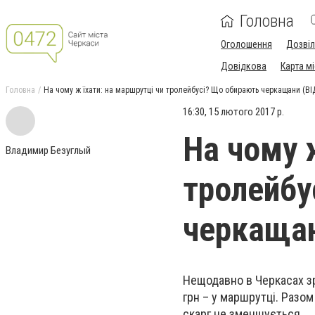
Головна
Оголошення
Дозві
Довідкова
Карта м
Головна
На чому ж їхати: на маршрутці чи тролейбусі? Що обирають черкащани (ВІ
16:30, 15 лютого 2017 р.
На чому 
Владимир Безуглый
тролейбу
черкащан
Нещодавно в Черкасах зро
грн – у маршрутці. Разом
скарг не зменшується.