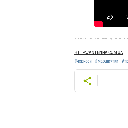
Якщо ви помітили помилку, виділіть нео
HTTP://ANTENNA.COM.UA
#черкаси
#маршрутки
#т