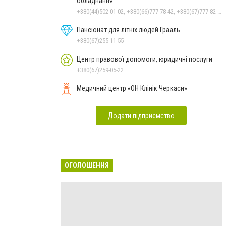
обладнання
+380(44)502-01-02, +380(66)777-78-42, +380(67)777-82-19, +380(67)890-80-80, +380(73)890-80-80, +380(44)502-01-03
Пансіонат для літніх людей Грааль
+380(67)255-11-55
Центр правової допомоги, юридичні послуги
+380(67)259-05-22
Медичний центр «ОН Клінік Черкаси»
Додати підприємство
ОГОЛОШЕННЯ