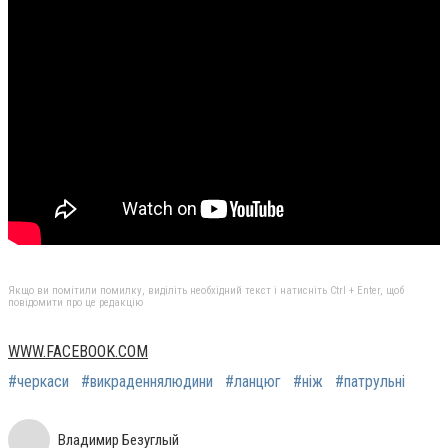
Якщо ви помітили помилку, виділіть необхідний текст і натисніть Ctrl + Enter, щоб
повідомити про це редакцію
WWW.FACEBOOK.COM
#черкаси
#викраденнялюдини
#ланцюг
#ніж
#патрульні
Владимир Безуглый