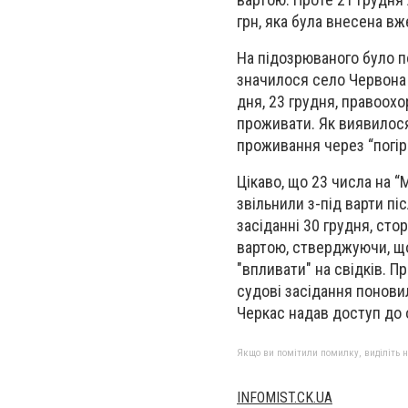
грн, яка була внесена вж
На підозрюваного було п
значилося село Червона 
дня, 23 грудня, правоохо
проживати. Як виявилося,
проживання через “погір
Цікаво, що 23 числа на “
звільнили з-під варти пі
засіданні 30 грудня, ст
вартою, стверджуючи, що
"впливати" на свідків. П
судові засідання поновил
Черкас надав доступ до о
Якщо ви помітили помилку, виділіть нео
INFOMIST.CK.UA