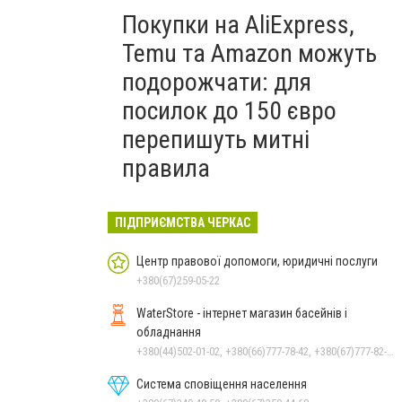
Покупки на AliExpress,
Temu та Amazon можуть
подорожчати: для
посилок до 150 євро
перепишуть митні
правила
ПІДПРИЄМСТВА ЧЕРКАС
Центр правової допомоги, юридичні послуги
+380(67)259-05-22
WaterStore - інтернет магазин басейнів і
обладнання
+380(44)502-01-02, +380(66)777-78-42, +380(67)777-82-19, +380(67)890-80-80, +380(73)890-80-80, +380(44)502-01-03
Система сповіщення населення