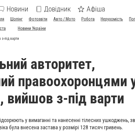
Новини
Довідник
Афіша
лля
Шопінг
Фотозвіти
Авто / Мото
Робота
Нерухомість
По
іста
Новини України
 з-під варти
ьний авторитет,
ий правоохоронцями 
, вийшов з-під варти
ідозрюють у вимаганні та нанесенні тілесних ушкоджень, зв
віка була внесена застава у розмірі 128 тисяч гривень.