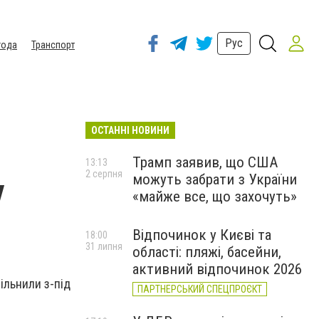
Рус
года
Транспорт
ОСТАННІ НОВИНИ
Трамп заявив, що США
13:13
2 серпня
можуть забрати з України
у
«майже все, що захочуть»
Відпочинок у Києві та
18:00
31 липня
області: пляжі, басейни,
активний відпочинок 2026
ільнили з-під
ПАРТНЕРСЬКИЙ СПЕЦПРОЄКТ