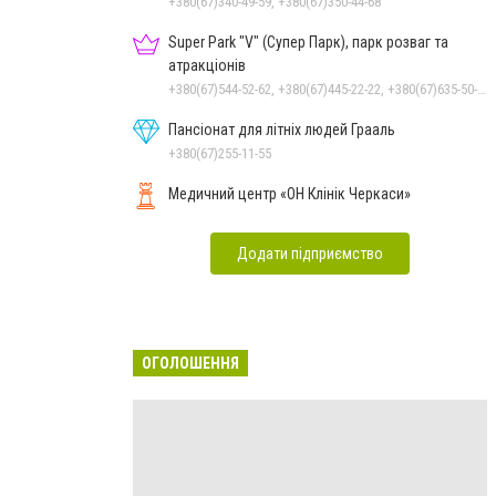
+380(67)340-49-59, +380(67)350-44-68
Super Park "V" (Супер Парк), парк розваг та
атракціонів
+380(67)544-52-62, +380(67)445-22-22, +380(67)635-50-50
Пансіонат для літніх людей Грааль
+380(67)255-11-55
Медичний центр «ОН Клінік Черкаси»
Додати підприємство
ОГОЛОШЕННЯ