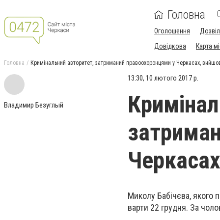
Головна
Оголошення
Дозві
Довідкова
Карта м
Головна
Кримінальний авторитет, затриманий правоохоронцями у Черкасах, вийшов
13:30, 10 лютого 2017 р.
Кримінал
Владимир Безуглый
затриман
Черкасах
Миколу Бабічєва, якого п
варти 22 грудня. За чоло