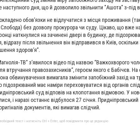
е наступного дня, що й дозволило звільнити "Ашота" з-під в
окладено обов’язки не відлучатися з місця проживання (та
Слобода) без дозволу прокурора чи суду. Цікаво, що вже н
ронці наткнулися на зачинені двері в будинку, де підозрюв
 відразу після звільнення він відправився в Київ, оскільки
шення здоров’я”.
Магнолія-ТВ” з’явилося відео під назвою “Важкохворого чол
сля втручання правозахисників“, героєм якого є Бабічєв. Н
орона обвинувачення вимагала змінити запобіжний захід на 
 підозрюваний має наміри переховуватися від органів слід
ридніпровський суд відповів на клопотання відмовою. У нов
ися, і наразі останнє відбулося 27 січня. Придніпровський
ригіналів документів, які вимагав слідчий.
бхідний текст і натисніть Ctrl + Enter, щоб повідомити про це редакцію