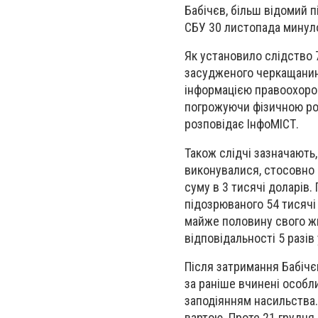
Бабічєв, більш відомий п
СБУ 30 листопада минулог
Як установило слідство 
засудженого черкащанина
інформацією правоохорон
погрожуючи фізичною розп
розповідає ІнфоМІСТ.
Також слідчі зазначають
виконувалися, стосовно 
суму в 3 тисячі доларів
підозрюваного 54 тисячі 
майже половину свого жи
відповідальності 5 разів 
Після затримання Бабічє
за раніше вчинені особл
заподіянням насильства.
вартою. Проте 21 грудня 