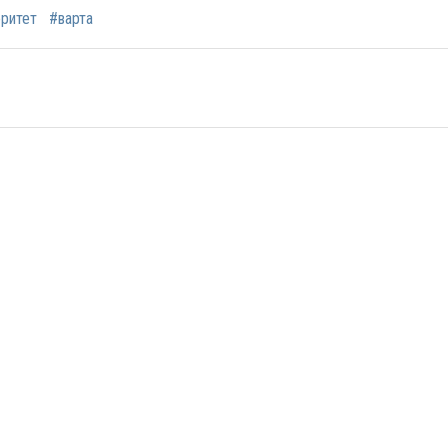
ритет
#варта