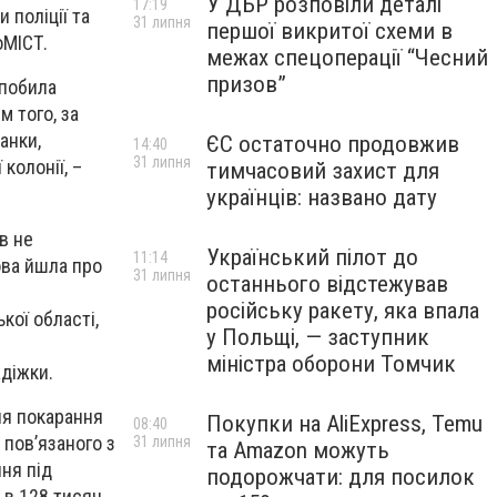
У ДБР розповіли деталі
17:19
 поліції та
31 липня
першої викритої схеми в
оМІСТ.
межах спецоперації “Чесний
призов”
 побила
 того, за
анки,
ЄС остаточно продовжив
14:40
31 липня
колонії, –
тимчасовий захист для
українців: названо дату
в не
Український пілот до
11:14
ова йшла про
31 липня
останнього відстежував
м
російську ракету, яка впала
кої області,
у Польщі, — заступник
міністра оборони Томчик
адіжки.
ня покарання
Покупки на AliExpress, Temu
08:40
 пов’язаного з
31 липня
та Amazon можуть
ня під
подорожчати: для посилок
 в 128 тисяч