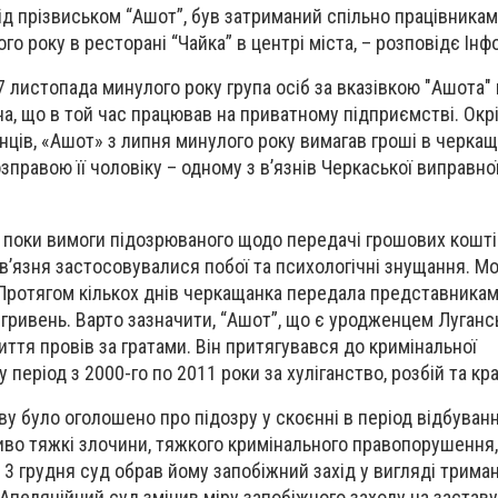
ід прізвиськом “Ашот”, був затриманий спільно працівниками
о року в ресторані “Чайка” в центрі міста, – розповідє Інф
7 листопада минулого року група осіб за вказівкою "Ашота"
, що в той час працював на приватному підприємстві. Окрім
ців, «Ашот» з липня минулого року вимагав гроші в черкащ
равою її чоловіку – одному з в’язнів Черкаської виправної 
, поки вимоги підозрюваного щодо передачі грошових кошті
в’язня застосовувалися побої та психологічні знущання. М
. Протягом кількох днів черкащанка передала представника
гривень. Варто зазначити, “Ашот”, що є уродженцем Лугансь
ття провів за гратами. Він притягувався до кримінальної
у період з 2000-го по 2011 роки за хуліганство, розбій та кр
ву було оголошено про підозру у скоєнні в період відбуван
иво тяжкі злочини, тяжкого кримінального правопорушення,
 3 грудня суд обрав йому запобіжний захід у вигляді триман
Апеляційний суд змінив міру запобіжного заходу на заставу