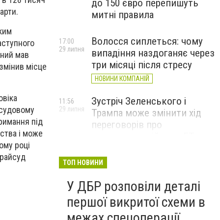
до 150 євро перепишуть
арти.
митні правила
ким
Волосся сиплеться: чому
17:00
аступного
29 липня
випадіння наздоганяє через
аний мав
три місяці після стресу
 змінив місце
НОВИНИ КОМПАНІЙ
овіка
Зустріч Зеленського і
11:56
а судовому
29 липня
Трампа може змінити хід
тримання під
переговорів про
ства і може
завершення війни, – FT
ому році
 райсуд
ТОП НОВИНИ
У ДБР розповіли деталі
першої викритої схеми в
межах спецоперації