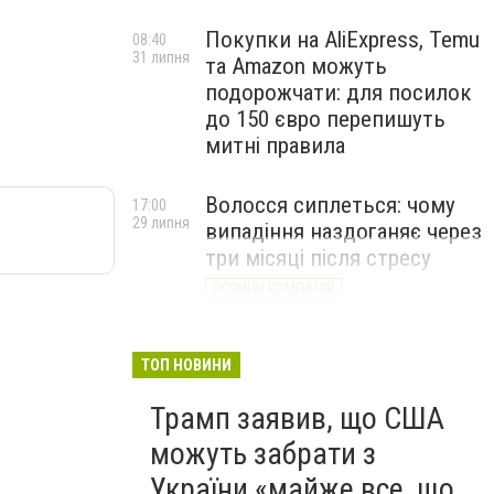
Покупки на AliExpress, Temu
08:40
31 липня
та Amazon можуть
подорожчати: для посилок
до 150 євро перепишуть
митні правила
Волосся сиплеться: чому
17:00
29 липня
випадіння наздоганяє через
три місяці після стресу
НОВИНИ КОМПАНІЙ
ТОП НОВИНИ
Трамп заявив, що США
можуть забрати з
України «майже все, що