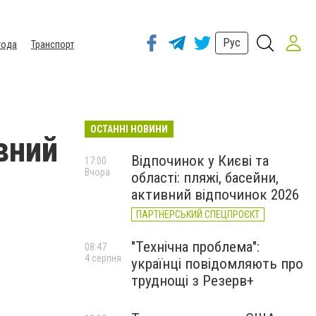
Рус
года
Транспорт
ОСТАННІ НОВИНИ
вний
Відпочинок у Києві та
17:00
Вчора
області: пляжі, басейни,
активний відпочинок 2026
ПАРТНЕРСЬКИЙ СПЕЦПРОЄКТ
"Технічна проблема":
08:47
4 серпня
українці повідомляють про
труднощі з Резерв+