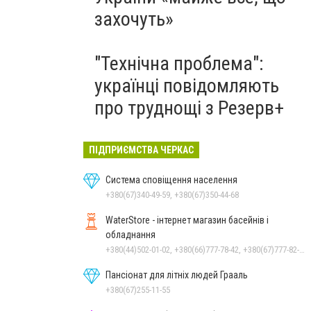
захочуть»
"Технічна проблема":
українці повідомляють
про труднощі з Резерв+
ПІДПРИЄМСТВА ЧЕРКАС
Система сповіщення населення
+380(67)340-49-59, +380(67)350-44-68
WaterStore - інтернет магазин басейнів і
обладнання
+380(44)502-01-02, +380(66)777-78-42, +380(67)777-82-19, +380(67)890-80-80, +380(73)890-80-80, +380(44)502-01-03
Пансіонат для літніх людей Грааль
+380(67)255-11-55