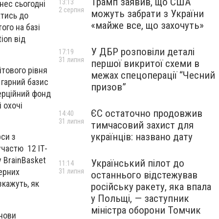
Трамп заявив, що США
13:13
нес сьогодні
2 серпня
можуть забрати з України
атись до
«майже все, що захочуть»
того на базі
ion від
У ДБР розповіли деталі
17:19
31 липня
першої викритої схеми в
ітового рівня
межах спецоперації “Чесний
 гарний базис
призов”
ерційний фонд
і охочі
ЄС остаточно продовжив
14:40
31 липня
тимчасовий захист для
українців: названо дату
си з
участю 12 ІТ-
у BrainBasket
Український пілот до
11:14
терних
31 липня
останнього відстежував
зкажуть, як
російську ракету, яка впала
у Польщі, — заступник
міністра оборони Томчик
снови