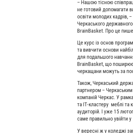
– Нашою тісною співпрац
не готовий допомагати в
освіти молодих кадрів, 
Черкаського державного 
BrainBasket. Про це пиш
Це курс із основ програ
та вивчити основи найбі
для подальшого навчанн
BrainBasket, що поширює 
черкащани можуть за поси
Також, Черкаський держа
партнером – Черкаським І
компаній Черкас. У рамка
та ІТ-кластеру меблі та
аудиторій. І уже 15 лютог
саме правильно увійти у 
У вересні ж у коледжі з