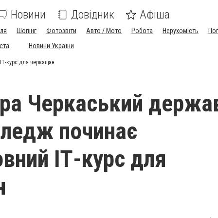
Новини
Довідник
Афіша
лля
Шопінг
Фотозвіти
Авто / Мото
Робота
Нерухомість
По
іста
Новини України
ІТ-курс для черкащан
ра Черкаський держа
оледж починає
вний ІТ-курс для
н