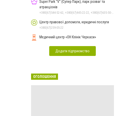
Super Park "V" (Супер Парк), парк розваг та
атракціонів
+380(67)544-52-62, +380(67)445-22-22, +380(67)635-50-50
Центр правової допомоги, юридичні послуги
+380(67)259-05-22
Медичний центр «ОН Клінік Черкаси»
Додати підприємство
ОГОЛОШЕННЯ