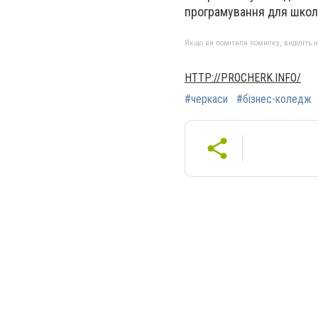
програмування для школя
Якщо ви помітили помилку, виділіть нео
HTTP://PROCHERK.INFO/
#черкаси
#бізнес-коледж