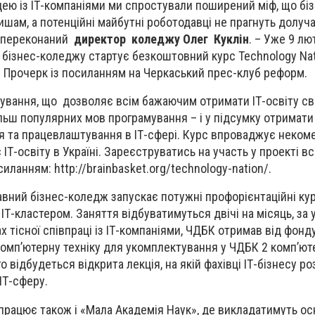
ею із ІТ-компаніями ми спростували поширений міф, що біз
ишам, а потенційні майбутні роботодавці не прагнуть долуч
– переконаний
директор коледжу Олег Куклін
. – Уже 9 лю
бізнес-коледжу стартує безкоштовний курс Technology Nat
е Прочерк із посиланням на Черкаський прес-клуб реформ.
мування, що дозволяє всім бажаючим отримати ІТ-освіту св
льш популярних мов програмування – і у підсумку отримати
я та працевлаштування в IТ-сфері. Курс впроваджує неком
ІТ-освіту в Україні. Зареєструватись на участь у проекті вс
ланням: http://brainbasket.org/technology-nation/.
вний бізнес-коледж запускає потужні профорієнтаційні кур
Т-кластером. Заняття відбуватимуться двічі на місяць, за 
х тісної співпраці із ІТ-компаніями, ЧДБК отримав від фонд
 комп’ютерну техніку для укомплектування у ЧДБК 2 комп’ю
о відбудеться відкрита лекція, на якій фахівці ІТ-бізнесу ро
ІТ-сферу.
апрацює також і «Мала Академія Наук», де викладатимуть о