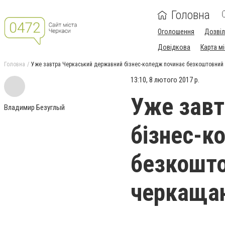
Головна
Оголошення
Дозві
Довідкова
Карта м
Головна
Уже завтра Черкаський державний бізнес-коледж починає безкоштовний 
13:10, 8 лютого 2017 р.
Уже завт
Владимир Безуглый
бізнес-к
безкошто
черкаща