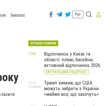
Рус
года
Транспорт
ОСТАННІ НОВИНИ
Відпочинок у Києві та
17:00
області: пляжі, басейни,
активний відпочинок 2026
ПАРТНЕРСЬКИЙ СПЕЦПРОЄКТ
року
Трамп заявив, що США
13:13
2 серпня
можуть забрати з України
«майже все, що захочуть»
«Засвіти