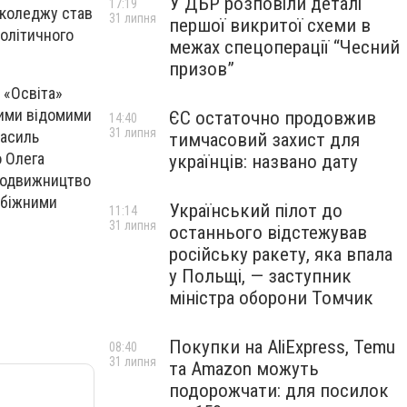
У ДБР розповіли деталі
17:19
-коледжу став
31 липня
першої викритої схеми в
олітичного
межах спецоперації “Чесний
призов”
 «Освіта»
акими відомими
ЄС остаточно продовжив
14:40
31 липня
Василь
тимчасовий захист для
о Олега
українців: названо дату
сподвижництво
убіжними
Український пілот до
11:14
31 липня
останнього відстежував
російську ракету, яка впала
у Польщі, — заступник
міністра оборони Томчик
Покупки на AliExpress, Temu
08:40
31 липня
та Amazon можуть
подорожчати: для посилок