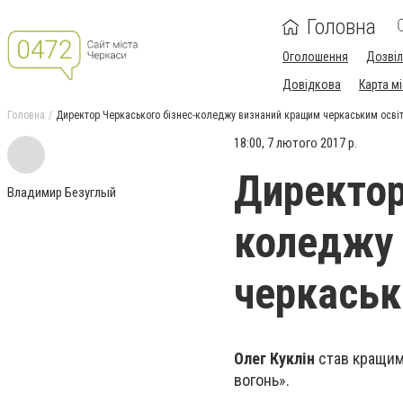
Головна
Оголошення
Дозві
Довідкова
Карта м
Головна
Директор Черкаського бізнес-коледжу визнаний кращим черкаським осві
18:00, 7 лютого 2017 р.
Директор
Владимир Безуглый
коледжу
черкаськ
Олег Куклін
став кращим 
вогонь».