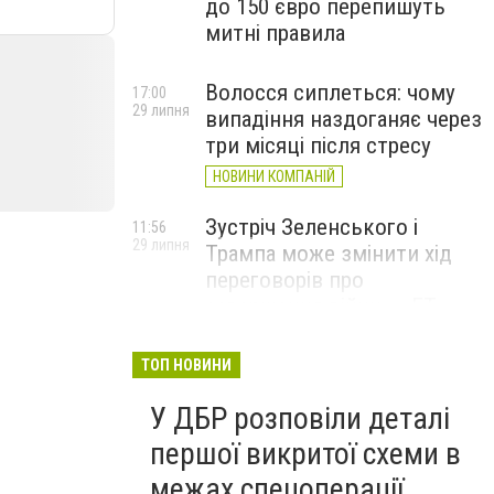
до 150 євро перепишуть
митні правила
Волосся сиплеться: чому
17:00
29 липня
випадіння наздоганяє через
три місяці після стресу
НОВИНИ КОМПАНІЙ
Зустріч Зеленського і
11:56
29 липня
Трампа може змінити хід
переговорів про
завершення війни, – FT
ТОП НОВИНИ
У ДБР розповіли деталі
першої викритої схеми в
межах спецоперації