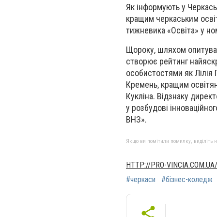
Як інформують у Черкась
кращим черкаським освіт
тижневика «Освіта» у ном
Щороку, шляхом опитуван
створює рейтинг найяскра
особистостями як Лілія 
Кремень, кращим освітян
Кукліна. Відзнаку дире
у розбудові інноваційно
ВНЗ».
Якщо ви помітили помилку, виділіть нео
HTTP://PRO-VINCIA.COM.UA
#черкаси
#бізнес-коледж