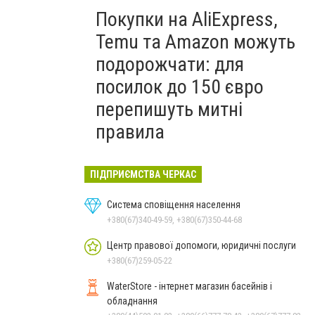
Покупки на AliExpress,
Temu та Amazon можуть
подорожчати: для
посилок до 150 євро
перепишуть митні
правила
ПІДПРИЄМСТВА ЧЕРКАС
Система сповіщення населення
+380(67)340-49-59, +380(67)350-44-68
Центр правової допомоги, юридичні послуги
+380(67)259-05-22
WaterStore - інтернет магазин басейнів і
обладнання