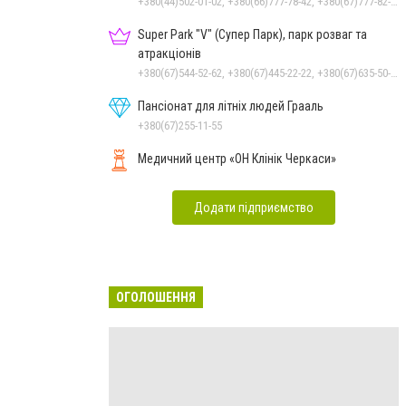
+380(44)502-01-02, +380(66)777-78-42, +380(67)777-82-19, +380(67)890-80-80, +380(73)890-80-80, +380(44)502-01-03
Super Park "V" (Супер Парк), парк розваг та
атракціонів
+380(67)544-52-62, +380(67)445-22-22, +380(67)635-50-50
Пансіонат для літніх людей Грааль
+380(67)255-11-55
Медичний центр «ОН Клінік Черкаси»
Додати підприємство
ОГОЛОШЕННЯ