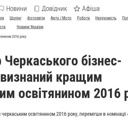
Новини
Довідник
Афіша
лля
Шопінг
Фотозвіти
Авто / Мото
Робота
Нерухомість
По
іста
Новини України
тянином 2016 року
 Черкаського бізнес-
 визнаний кращим
им освітянином 2016 
черкаським освітянином 2016 року, перемігши в номінації 