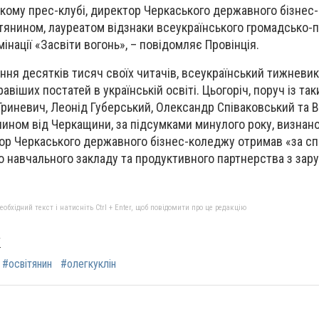
кому прес-клубі, директор Черкаського державного бізнес
янином, лауреатом відзнаки всеукраїнського громадсько-п
інації «Засвіти вогонь», – повідомляє Провінція.
ня десятків тисяч своїх читачів, всеукраїнський тижневик
віших постатей в українській освіті. Цьогоріч, поруч із т
Гриневич, Леонід Губерський, Олександр Співаковський та 
ином від Черкащини, за підсумками минулого року, визнан
ктор Черкаського державного бізнес-коледжу отримав «за 
го навчального закладу та продуктивного партнерства з зар
бхідний текст і натисніть Ctrl + Enter, щоб повідомити про це редакцію
/
#освітянин
#олегкуклін