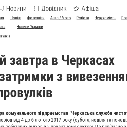
Новини
Довідник
Афіша
лля
Шопінг
Фотозвіти
Авто / Мото
Робота
Нерухомість
По
іста
Новини України
овулків
 й завтра в Черкасах
затримки з вивезенн
провулків
ра комунального підприємства "Черкаська служба чисто
 період від 4 до 6 лютого 2017 року (субота, неділя та понед
их побутових відходів у приватному секторі. Це пов’язано