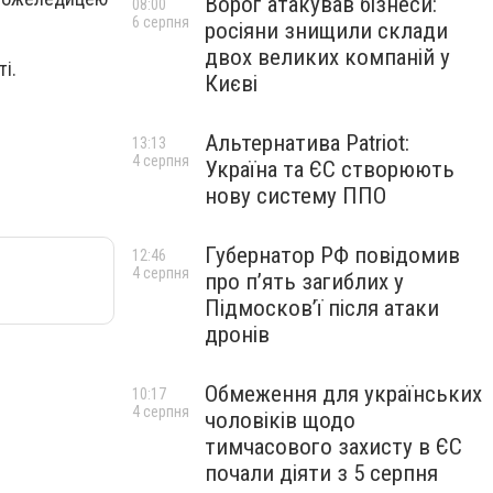
Ворог атакував бізнеси:
08:00
6 серпня
росіяни знищили склади
двох великих компаній у
і.
Києві
Альтернатива Patriot:
13:13
4 серпня
Україна та ЄС створюють
нову систему ППО
Губернатор РФ повідомив
12:46
4 серпня
про п’ять загиблих у
Підмосков’ї після атаки
дронів
Обмеження для українських
10:17
4 серпня
чоловіків щодо
тимчасового захисту в ЄС
почали діяти з 5 серпня