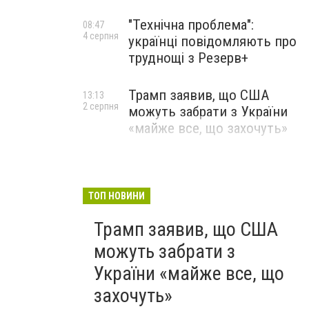
"Технічна проблема":
08:47
4 серпня
українці повідомляють про
труднощі з Резерв+
Трамп заявив, що США
13:13
2 серпня
можуть забрати з України
«майже все, що захочуть»
ТОП НОВИНИ
Трамп заявив, що США
можуть забрати з
України «майже все, що
захочуть»