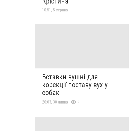
Крістина
10:51, 5 серпня
Вставки вушні для
корекції поставу вух у
собак
2
20:03, 30 липня