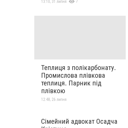
7
13:10, 31 липня
Теплиця з полікарбонату.
Промислова плівкова
теплиця. Парник під
плівкою
12:48, 26 липня
Сімейний адвокат Осадча