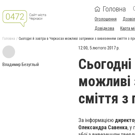
Головна
Оголошення
Дозві
Довідкова
Карта м
Головна
Сьогодні й завтра в Черкасах можливі затримки з вивезенням сміття з пр
12:00, 5 лютого 2017 р.
Сьогодні
Владимир Безуглый
можливі 
сміття з 
За інформацією
директо
Олександра Савенка
, у
збої з вивезенням тверд