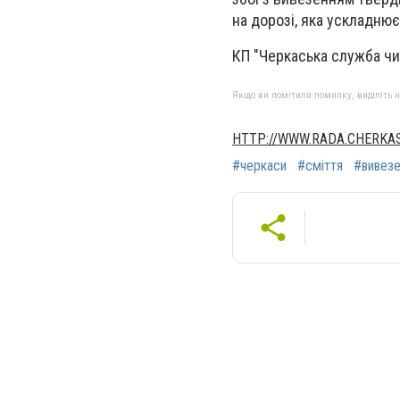
на дорозі, яка ускладнює
КП "Черкаська служба чи
Якщо ви помітили помилку, виділіть нео
HTTP://WWW.RADA.CHERKAS
#черкаси
#сміття
#вивезе