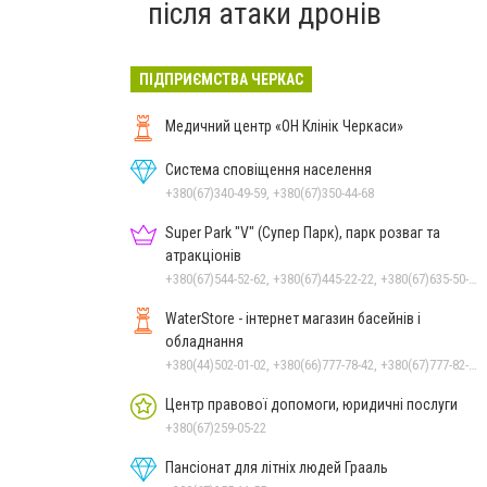
після атаки дронів
ПІДПРИЄМСТВА ЧЕРКАС
Медичний центр «ОН Клінік Черкаси»
Система сповіщення населення
+380(67)340-49-59, +380(67)350-44-68
Super Park "V" (Супер Парк), парк розваг та
атракціонів
+380(67)544-52-62, +380(67)445-22-22, +380(67)635-50-50
WaterStore - інтернет магазин басейнів і
обладнання
+380(44)502-01-02, +380(66)777-78-42, +380(67)777-82-19, +380(67)890-80-80, +380(73)890-80-80, +380(44)502-01-03
Центр правової допомоги, юридичні послуги
+380(67)259-05-22
Пансіонат для літніх людей Грааль