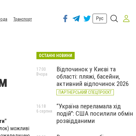
Рус
года
Транспорт
ОСТАННІ НОВИНИ
Відпочинок у Києві та
17:00
Вчора
області: пляжі, басейни,
ям
активний відпочинок 2026
ПАРТНЕРСЬКИЙ СПЕЦПРОЄКТ
“Україна переламала хід
16:18
6 серпня
подій": США посилили обмін
розвідданими
ти"
ілок) можливі
 з ожеледицею