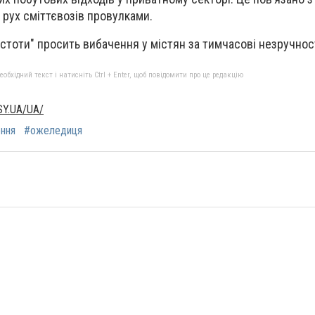
 рух сміттєвозів провулками.
стоти" просить вибачення у містян за тимчасові незручност
бхідний текст і натисніть Ctrl + Enter, щоб повідомити про це редакцію
Y.UA/UA/
ння
#ожеледиця