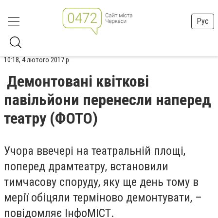
Рус
10:18, 4 лютого 2017 р.
Демонтовані квіткові
павільйони перенесли наперед
театру (ФОТО)
Учора ввечері на театральній площі,
поперед драмтеатру, встановили
тимчасову споруду, яку ще день тому в
мерії обіцяли терміново демонтувати, –
повідомляє ІнфоМІСТ.