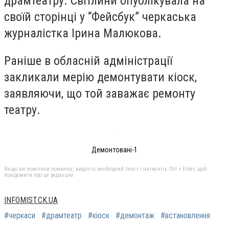
драмтеатру. Світлини опублікувала на
своїй сторінці у “Фейсбук” черкаська
журналістка Ірина Малюкова.
Раніше в обласній адміністрації
закликали мерію демонтувати кіоск,
заявляючи, що той заважає ремонту
театру.
Демонтовані-1
Якщо ви помітили помилку, виділіть необхідний текст і натисніть Ctrl + Enter, щоб
повідомити про це редакцію
INFOMIST.CK.UA
#черкаси
#драмтеатр
#кіоск
#демонтаж
#встановлення