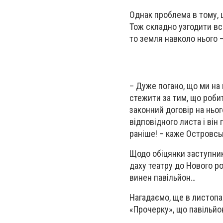
Однак проблема в тому, щ
Тож складно узгодити вс
то земля навколо нього –
– Дуже погано, що ми на 
стежити за тим, що робит
законний договір на ньог
відповідного листа і він
раніше! – каже Островсь
Щодо обіцянки заступник
даху театру до Нового ро
винен павільйон…
Нагадаємо, ще в листопа
«Прочерку», що павільйо