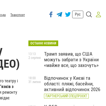
Рус
года
Транспорт
ОСТАННІ НОВИНИ
у
Трамп заявив, що США
13:13
2 серпня
можуть забрати з України
ДЕО)
«майже все, що захочуть»
Відпочинок у Києві та
18:00
о театру і
31 липня
області: пляжі, басейни,
'язків з
активний відпочинок 2026
ля ремонту
ПАРТНЕРСЬКИЙ СПЕЦПРОЄКТ
овідає