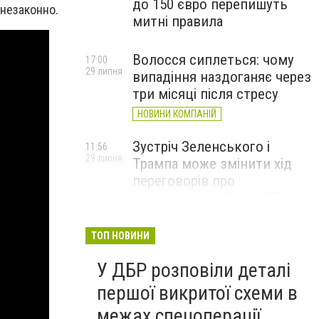
до 150 євро перепишуть
 незаконно.
митні правила
Волосся сиплеться: чому
17:00
29 липня
випадіння наздоганяє через
три місяці після стресу
НОВИНИ КОМПАНІЙ
Зустріч Зеленського і
11:56
29 липня
Трампа може змінити хід
переговорів про
завершення війни, – FT
ТОП НОВИНИ
У ДБР розповіли деталі
першої викритої схеми в
межах спецоперації