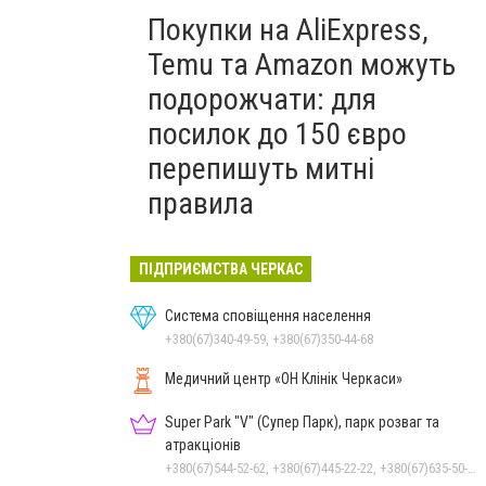
Покупки на AliExpress,
Temu та Amazon можуть
подорожчати: для
посилок до 150 євро
перепишуть митні
правила
ПІДПРИЄМСТВА ЧЕРКАС
Система сповіщення населення
+380(67)340-49-59, +380(67)350-44-68
Медичний центр «ОН Клінік Черкаси»
Super Park "V" (Супер Парк), парк розваг та
атракціонів
+380(67)544-52-62, +380(67)445-22-22, +380(67)635-50-50