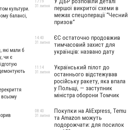
У ДБР розповіли деталі
17:19
31 липня
першої викритої схеми в
ктом культури.
межах спецоперації “Чесний
ому балансі,
призов”
ЄС остаточно продовжив
14:40
31 липня
тимчасовий захист для
 які мали б
українців: названо дату
, чи є
підготую
Український пілот до
11:14
и демонтують
31 липня
останнього відстежував
російську ракету, яка впала
у Польщі, — заступник
перекриття
міністра оборони Томчик
І всьому
Покупки на AliExpress, Temu
08:40
ворив
31 липня
та Amazon можуть
подорожчати: для посилок