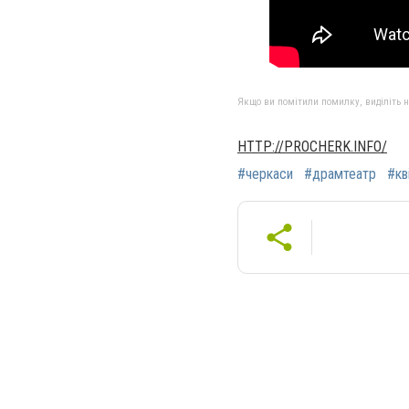
Якщо ви помітили помилку, виділіть нео
HTTP://PROCHERK.INFO/
#черкаси
#драмтеатр
#кв