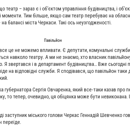
о театр – зараз є і об’єктом управління будівництва, і об’є
і моменти. Тим більше, якщо сам театр перебуває на обласн
 на балансі міста Черкаси. Такі ось неузгодженості.
Павільйон
все це не можемо впливати. Є депутати, комунальні служби,
ься навколо театру. А ми не знаємо, хто власник павільйону
о. Я звертався і в департамент будівництва… Вже сьогодні 
 піде на відповідні служби. Я сподівався, що павільйон так
кий.
а губернатора Сергія Овчаренка, який все-таки казав про 
ку, то тепер, очевидно, ця обіцянка може бути невиконана. 
ді заступник міського голови Черкас Геннадій Шевченко го
н переїде.