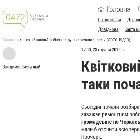
Головна
Оголошення
Дозві
Довідкова
Карта м
Головна
Квітковий павільйон біля театру таки почали зносити (ФОТО, ВІДЕО)
17:00, 23 грудня 2016 р.
Квітковий
Владимир Безуглый
таки поч
Сьогодні почали розбират
заважає ремонтним робо
громадськістю Черкась
мали б оточити всю тери
Прочерк.