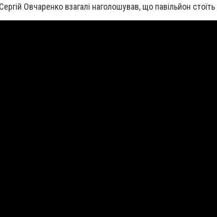
Сергій Овчаренко взагалі наголошував, що павільйон стоїть