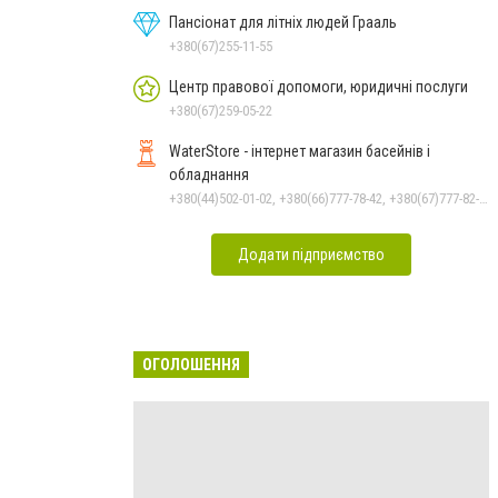
Пансіонат для літніх людей Грааль
+380(67)255-11-55
Центр правової допомоги, юридичні послуги
+380(67)259-05-22
WaterStore - інтернет магазин басейнів і
обладнання
+380(44)502-01-02, +380(66)777-78-42, +380(67)777-82-19, +380(67)890-80-80, +380(73)890-80-80, +380(44)502-01-03
Додати підприємство
ОГОЛОШЕННЯ