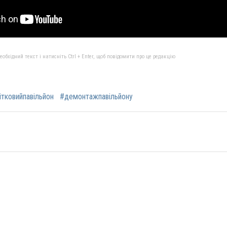
бхідний текст і натисніть Ctrl + Enter, щоб повідомити про це редакцію
ітковийпавільйон
#демонтажпавільйону