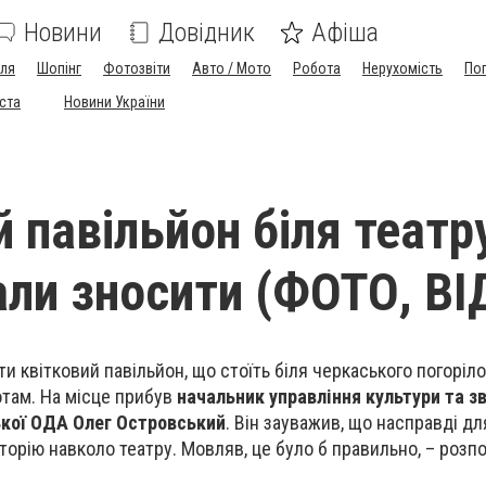
Новини
Довідник
Афіша
лля
Шопінг
Фотозвіти
Авто / Мото
Робота
Нерухомість
По
іста
Новини України
 павільйон біля театр
али зносити (ФОТО, ВІ
и квітковий павільйон, що стоїть біля черкаського погорілог
там. На місце прибув
начальник управління культури та зв
кої ОДА Олег Островський
. Він зауважив, що насправді д
торію навколо театру. Мовляв, це було б правильно, – розп