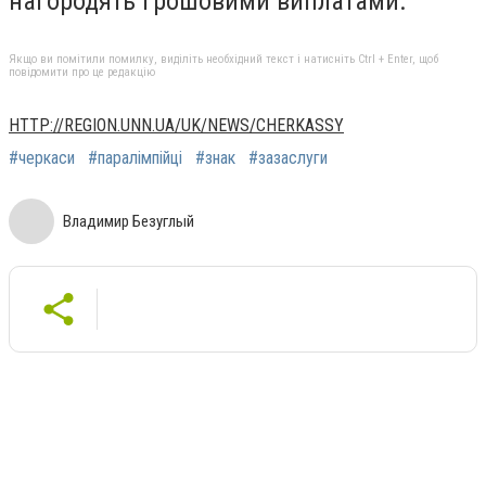
нагородять грошовими виплатами.
Якщо ви помітили помилку, виділіть необхідний текст і натисніть Ctrl + Enter, щоб
повідомити про це редакцію
HTTP://REGION.UNN.UA/UK/NEWS/CHERKASSY
#черкаси
#паралімпійці
#знак
#зазаслуги
Владимир Безуглый