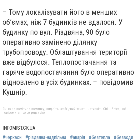
– Тому локалізувати його в менших
об’ємах, ніж 7 будинків не вдалося. У
будинку по вул. Різдвяна, 90 було
оперативно замінено ділянку
трубопроводу. Облаштування території
вже відбулося. Теплопостачання та
гаряче водопостачання було оперативно
відновлено в усіх будинках, – повідомив
Кушнір.
Якщо ви помітили помилку, виділіть необхідний текст і натисніть Ctrl + Enter, щоб
повідомити про це редакцію
INFOMIST.CK.UA
#черкаси
#різдвяна-надпільна
#аварія
#безтепла
#безводи