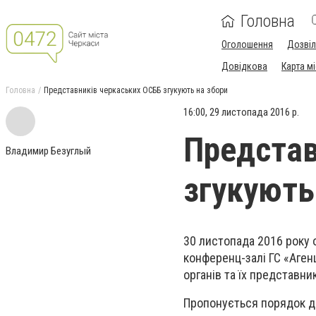
Головна
Оголошення
Дозві
Довідкова
Карта м
Головна
Представників черкаських ОСББ згукують на збори
16:00, 29 листопада 2016 р.
Представ
Владимир Безуглый
згукують
30 листопада 2016 року 
конференц-залі ГС «Аген
органів та їх представни
Пропонується порядок д