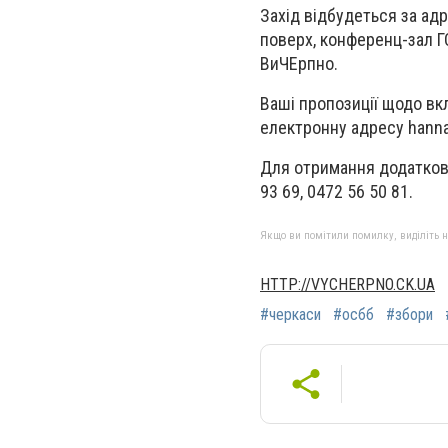
Захід відбудеться за адр
поверх, конференц-зал Г
ВиЧЕрпно.
Ваші пропозиції щодо вк
електронну адресу
hann
Для отримання додатково
93 69, 0472 56 50 81.
Якщо ви помітили помилку, виділіть нео
HTTP://VYCHERPNO.CK.UA
#черкаси
#осбб
#збори