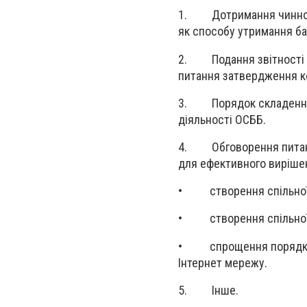
1. Дотримання чинного
як способу утримання ба
2. Подання звітності з
питання затвердження ко
3. Порядок складення п
діяльності ОСББ.
4. Обговорення питання
для ефективного виріше
• створення спільної 
• створення спільної с
• спрощення порядку оп
Інтернет мережу.
5. Інше.