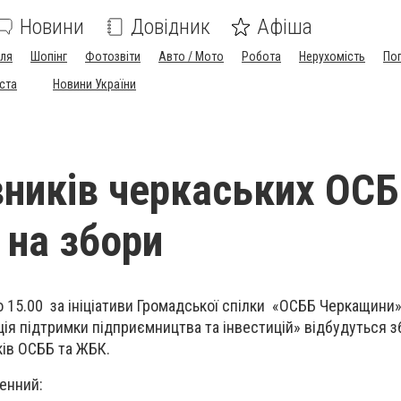
Новини
Довідник
Афіша
лля
Шопінг
Фотозвіти
Авто / Мото
Робота
Нерухомість
По
іста
Новини України
ників черкаських ОС
 на збори
о 15.00 за ініціативи Громадської спілки «ОСББ Черкащини»
ція підтримки підприємництва та інвестицій» відбудуться з
ків ОСББ та ЖБК.
енний: