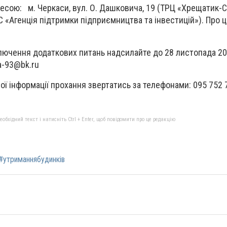
есою: м. Черкаси, вул. О. Дашковича, 19 (ТРЦ «Хрещатик-Сіт
С «Агенція підтримки підприємництва та інвестицій»). Про 
лючення додаткових питань надсилайте до 28 листопада 20
a-93@bk.ru
ї інформації прохання звертатись за телефонами: 095 752 7
бхідний текст і натисніть Ctrl + Enter, щоб повідомити про це редакцію
#утриманнябудинків