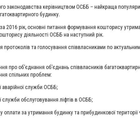
 законодавства керівництвом ОСББ – найкраща популяри
гатоквартирного будинку.
а 2016 рік, основні питання формування кошторису утрим
шторису діяльності ОСББ на наступний рік.
ротоколів та голосування співвласниками по актуальни
 про об’єднання об’єднань співвласників багатоквартирн
ння спільних проблем:
аварійної служби ОСББ;
лужби обслуговування ліфтів в ОСББ;
лати за утримання будинку та прибудинкової території 