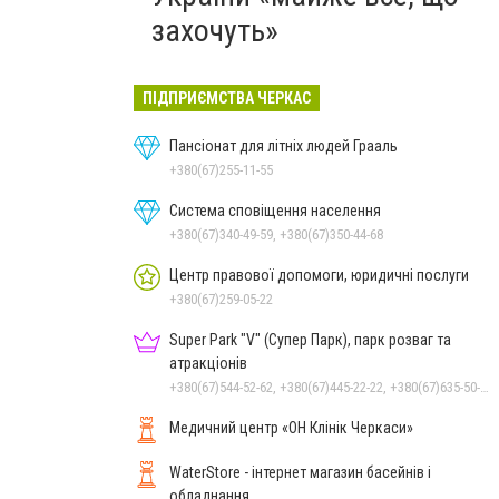
захочуть»
ПІДПРИЄМСТВА ЧЕРКАС
Пансіонат для літніх людей Грааль
+380(67)255-11-55
Система сповіщення населення
+380(67)340-49-59, +380(67)350-44-68
Центр правової допомоги, юридичні послуги
+380(67)259-05-22
Super Park "V" (Супер Парк), парк розваг та
атракціонів
+380(67)544-52-62, +380(67)445-22-22, +380(67)635-50-50
Медичний центр «ОН Клінік Черкаси»
WaterStore - інтернет магазин басейнів і
обладнання