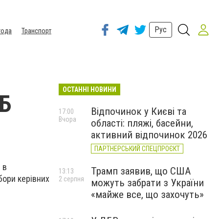
Рус
года
Транспорт
ОСТАННІ НОВИНИ
ББ
Відпочинок у Києві та
17:00
Вчора
області: пляжі, басейни,
активний відпочинок 2026
ПАРТНЕРСЬКИЙ СПЕЦПРОЄКТ
 в
Трамп заявив, що США
13:13
бори керівних
2 серпня
можуть забрати з України
«майже все, що захочуть»