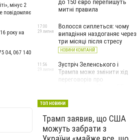
до 150 євро перепишуть
і», мінус 2
митні правила
це повідомляє
Волосся сиплеться: чому
17:00
29 липня
16 року на
випадіння наздоганяє через
три місяці після стресу
НОВИНИ КОМПАНІЙ
5 04, 067 140
Зустріч Зеленського і
11:56
29 липня
Трампа може змінити хід
переговорів про
завершення війни, – FT
ТОП НОВИНИ
Трамп заявив, що США
можуть забрати з
України «майже все, що