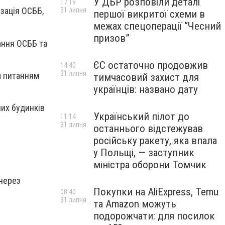
У ДБР розповіли деталі
17:19
зація ОСББ,
31 липня
першої викритої схеми в
межах спецоперації “Чесний
призов”
ання ОСББ та
ЄС остаточно продовжив
14:40
31 липня
м питанням
тимчасовий захист для
українців: названо дату
их будинків
Український пілот до
11:14
31 липня
останнього відстежував
російську ракету, яка впала
у Польщі, — заступник
міністра оборони Томчик
через
Покупки на AliExpress, Temu
08:40
31 липня
та Amazon можуть
подорожчати: для посилок