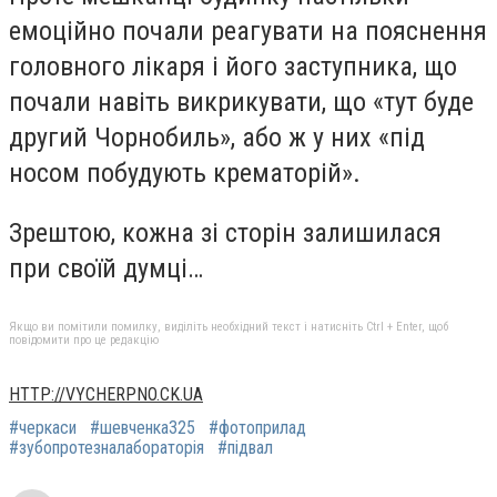
емоційно почали реагувати на пояснення
головного лікаря і його заступника, що
почали навіть викрикувати, що «тут буде
другий Чорнобиль», або ж у них «під
носом побудують крематорій».
Зрештою, кожна зі сторін залишилася
при своїй думці…
Якщо ви помітили помилку, виділіть необхідний текст і натисніть Ctrl + Enter, щоб
повідомити про це редакцію
HTTP://VYCHERPNO.CK.UA
#черкаси
#шевченка325
#фотоприлад
#зубопротезналабораторія
#підвал