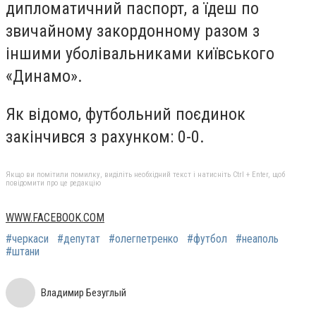
дипломатичний паспорт, а їдеш по
звичайному закордонному разом з
іншими уболівальниками київського
«Динамо».
Як відомо, футбольний поєдинок
закінчився з рахунком: 0-0.
Якщо ви помітили помилку, виділіть необхідний текст і натисніть Ctrl + Enter, щоб
повідомити про це редакцію
WWW.FACEBOOK.COM
#черкаси
#депутат
#олегпетренко
#футбол
#неаполь
#штани
Владимир Безуглый