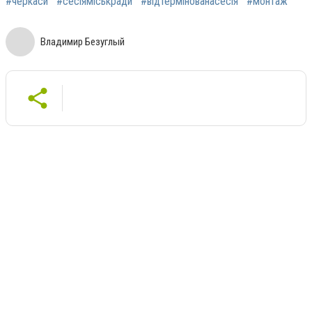
#черкаси
#сесіяміськради
#відтермінованасесія
#монтаж
Владимир Безуглый