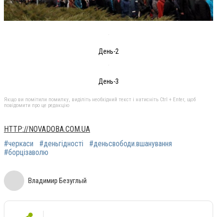
День-2
День-3
Якщо ви помітили помилку, виділіть необхідний текст і натисніть Ctrl + Enter, щоб
повідомити про це редакцію
HTTP://NOVADOBA.COM.UA
#черкаси
#деньгідності
#деньсвободи.вшанування
#борцізаволю
Владимир Безуглый