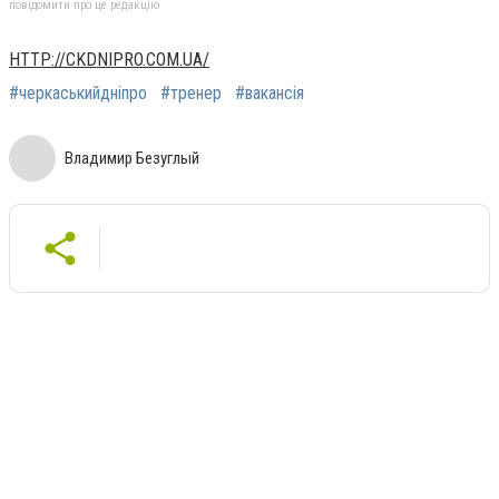
повідомити про це редакцію
HTTP://CKDNIPRO.COM.UA/
#черкаськийдніпро
#тренер
#вакансія
Владимир Безуглый