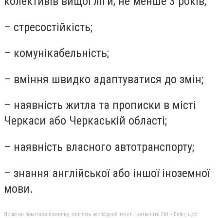
колективів вищої ліги, не менше 3 років;
– стресостійкість;
– комунікабельність;
– вміння швидко адаптуватися до змін;
– наявність житла та прописки в місті
Черкаси або Черкаській області;
– наявність власного автотранспорту;
– знання англійської або іншої іноземної
мови.
Якщо ви помітили помилку, виділіть необхідний текст і натисніть Ctrl + Enter, щоб