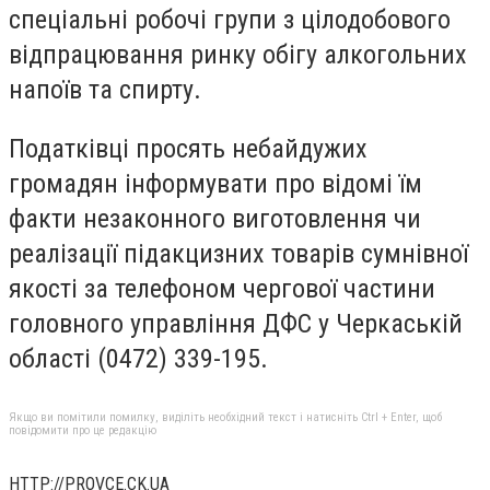
спеціальні робочі групи з цілодобового
відпрацювання ринку обігу алкогольних
напоїв та спирту.
Податківці просять небайдужих
громадян інформувати про відомі їм
факти незаконного виготовлення чи
реалізації підакцизних товарів сумнівної
якості за телефоном чергової частини
головного управління ДФС у Черкаській
області (0472) 339-195.
Якщо ви помітили помилку, виділіть необхідний текст і натисніть Ctrl + Enter, щоб
повідомити про це редакцію
HTTP://PROVCE.CK.UA