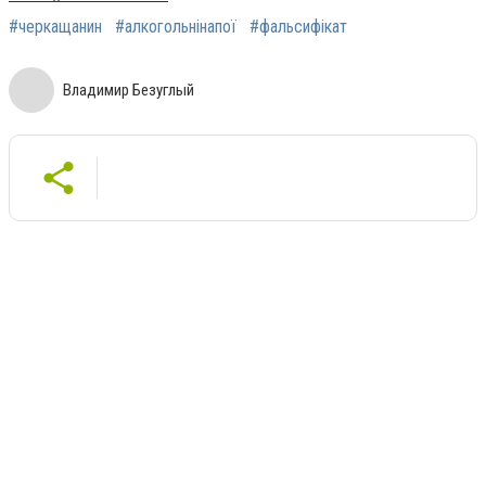
#черкащанин
#алкогольнінапої
#фальсифікат
Владимир Безуглый