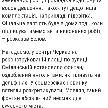
земельних робіт, прокладка водогону та
водовідведення. Також тут дещо інша
комплектація, наприклад, підсвітка.
Фінальна вартість буде відома тоді, коли
підписуватимемо акти виконаних робіт,
– розказав Бєлов.
Нагадаємо, у центрі Черкас на
реконструйованій площі по вулиці
Смілянській встановили фонтан,
оздоблений янголятами, які пливуть на
дельфінах. У соцмережах новинку
встигли розкритикувати. Мовляв, такий
фонтан абсолютний несмак для
сучасного міста.