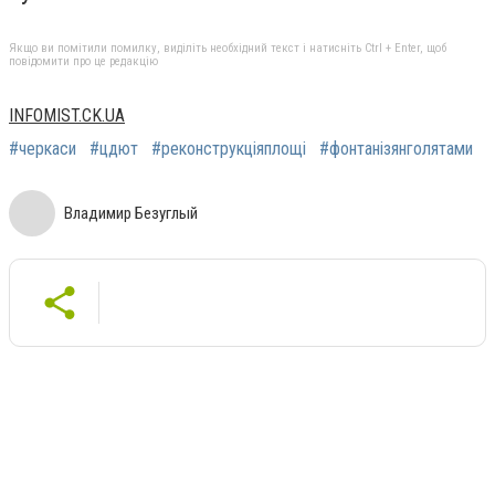
Якщо ви помітили помилку, виділіть необхідний текст і натисніть Ctrl + Enter, щоб
повідомити про це редакцію
INFOMIST.CK.UA
#черкаси
#цдют
#реконструкціяплощі
#фонтанізянголятами
Владимир Безуглый