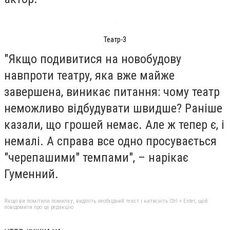
Театр-3
"Якщо подивитися на новобудову
навпроти театру, яка вже майже
завершена, виникає питання: чому театр
неможливо відбудувати швидше? Раніше
казали, що грошей немає. Але ж тепер є, і
немалі. А справа все одно просувається
"черепашими" темпами", – нарікає
Гуменний.
Якщо ви помітили помилку, виділіть необхідний текст і натисніть Ctrl + Enter, щоб
повідомити про це редакцію