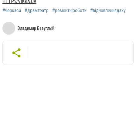
HTTP://VIKKA.UA
#черкаси
#драмтеатр
#ремонтніроботи
#відновленнядаху
Владимир Безуглый