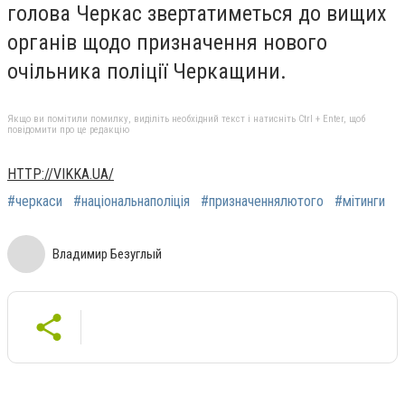
голова Черкас звертатиметься до вищих
органів щодо призначення нового
очільника поліції Черкащини.
Якщо ви помітили помилку, виділіть необхідний текст і натисніть Ctrl + Enter, щоб
повідомити про це редакцію
HTTP://VIKKA.UA/
#черкаси
#національнаполіція
#призначеннялютого
#мітинги
Владимир Безуглый