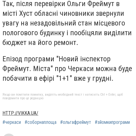
Так, після перевірки Ольги Фреймут в
місті Хуст обласні чиновники звернули
увагу на незадовільний стан місцевого
пологового будинку і пообіцяли виділити
бюджет на його ремонт.
Епізод програми "Новий інспектор
Фреймут. Міста" про Черкаси можна буде
побачити в ефірі "1+1" вже у грудні.
Якщо ви помітили помилку, виділіть необхідний текст і натисніть Ctrl + Enter, щоб
повідомити про це редакцію
HTTP://VIKKA.UA/
#черкаси
#соборнаплоща
#ольгафреймут
#зйомкипрограми