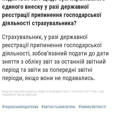
єдиного внеску у разі державної
реєстрації припинення господарської
діяльності страхувальника?
Страхувальник, у разі державної
реєстрації припинення господарської
діяльності, зобов’язаний подати до дати
зняття з обліку звіт за останній звітний
період та звіти за попередні звітні
періоди, якщо вони не подавались.
Якщо ви помітили помилку, виділіть необхідний текст і натисніть Ctrl + Enter, щоб
повідомити про це редакцію
#черкаськаподаткова
#звітністьзажовтень
#зміниузвітності