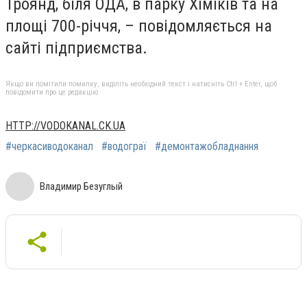
Троянд, біля ОДА, в парку Хіміків та на
площі 700-річчя, – повідомляється на
сайті підприємства.
Якщо ви помітили помилку, виділіть необхідний текст і натисніть Ctrl + Enter, щоб
повідомити про це редакцію
HTTP://VODOKANAL.CK.UA
#черкасиводоканал
#водограї
#демонтажобладнання
Владимир Безуглый