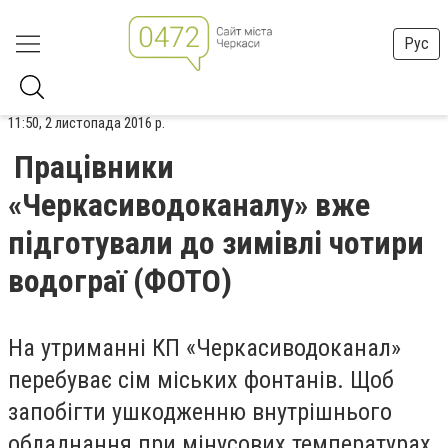
Рус
11:50, 2 листопада 2016 р.
Працівники
«Черкасиводоканалу» вже
підготували до зимівлі чотири
водограї (ФОТО)
На утриманні КП «Черкасиводоканал»
перебуває сім міських фонтанів. Щоб
запобігти ушкодженню внутрішнього
обладнання при мінусових температурах,