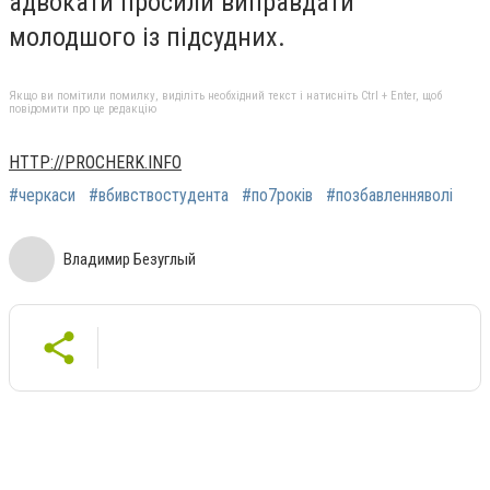
адвокати просили виправдати
молодшого із підсудних.
Якщо ви помітили помилку, виділіть необхідний текст і натисніть Ctrl + Enter, щоб
повідомити про це редакцію
HTTP://PROCHERK.INFO
#черкаси
#вбивствостудента
#по7років
#позбавленняволі
Владимир Безуглый