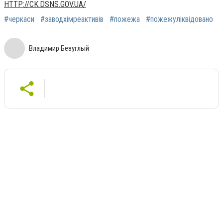
HTTP://CK.DSNS.GOV.UA/
#черкаси
#заводхімреактивів
#пожежа
#пожежуліквідовано
Владимир Безуглый