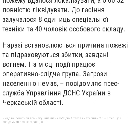
пожежу вдалося локалізувати, а о 00:52
повністю ліквідувати. До гасіння
залучалося 8 одиниць спеціальної
техніки та 40 чоловік особового складу.
Наразі встановлюються причина пожежі
та підраховуються збитки, завдані
вогнем. На місці події працює
оперативно-слідча група. Загрози
населенню немає, – повідомляє прес-
служба Управління ДСНС України в
Черкаській області.
Якщо ви помітили помилку, виділіть необхідний текст і натисніть Ctrl + Enter, щоб
повідомити про це редакцію