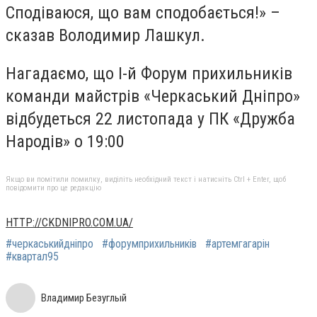
Сподіваюся, що вам сподобається!» –
сказав Володимир Лашкул.
Нагадаємо, що І-й Форум прихильників
команди майстрів «Черкаський Дніпро»
відбудеться 22 листопада у ПК «Дружба
Народів» о 19:00
Якщо ви помітили помилку, виділіть необхідний текст і натисніть Ctrl + Enter, щоб
повідомити про це редакцію
HTTP://CKDNIPRO.COM.UA/
#черкаськийдніпро
#форумприхильників
#артемгагарін
#квартал95
Владимир Безуглый