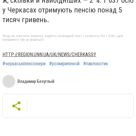
ж, скільки й найбідніших — 2 %: 1 637 осіб
у Черкасах отримують пенсію понад 5
тисяч гривень.
Якщо ви помітили помилку, виділіть необхідний текст і натисніть Ctrl + Enter, щоб
повідомити про це редакцію
HTTP://REGION.UNN.UA/UK/NEWS/CHERKASSY
#черкаськіпенсіонери
#розмірипенсій
#павлокотик
Владимир Безуглый