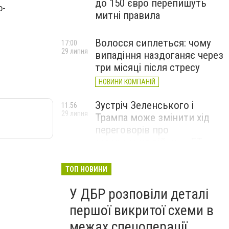
до 150 євро перепишуть
о-
митні правила
Волосся сиплеться: чому
17:00
29 липня
випадіння наздоганяє через
три місяці після стресу
НОВИНИ КОМПАНІЙ
Зустріч Зеленського і
11:56
29 липня
Трампа може змінити хід
переговорів про
завершення війни, – FT
ТОП НОВИНИ
У ДБР розповіли деталі
першої викритої схеми в
межах спецоперації