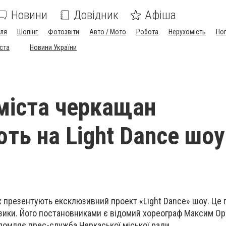
Новини
Довідник
Афіша
лля
Шопінг
Фотозвіти
Авто / Мото
Робота
Нерухомість
По
іста
Новини України
міста черкащан
ть на Light Dance шоу
х презентують ексклюзивний проект «Light Dance» шоу. Це
музики. Його постановниками є відомий хореограф Максим Ор
домляє прес-служба Черкаської міської ради.