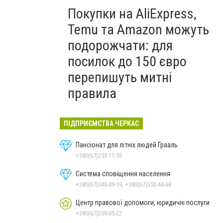
Покупки на AliExpress,
Temu та Amazon можуть
подорожчати: для
посилок до 150 євро
перепишуть митні
правила
ПІДПРИЄМСТВА ЧЕРКАС
Пансіонат для літніх людей Грааль
+380(67)255-11-55
Система сповіщення населення
+380(67)340-49-59, +380(67)350-44-68
Центр правової допомоги, юридичні послуги
+380(67)259-05-22