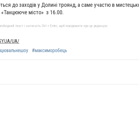
ься до заходів у Долині троянд, а саме участю в мистецьк
 «Танцююче місто» з 16.00.
бхідний текст і натисніть Ctrl + Enter, щоб повідомити про це редакцію
Y.UA/UA/
нцювальнешоу
#максиморобець