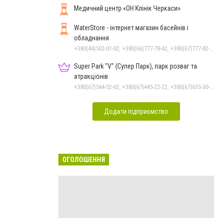
Медичний центр «ОН Клінік Черкаси»
WaterStore - інтернет магазин басейнів і
обладнання
+380(44)502-01-02, +380(66)777-78-42, +380(67)777-82-19, +380(67)890-80-80, +380(73)890-80-80, +380(44)502-01-03
Super Park "V" (Супер Парк), парк розваг та
атракціонів
+380(67)544-52-62, +380(67)445-22-22, +380(67)635-50-50
Додати підприємство
ОГОЛОШЕННЯ