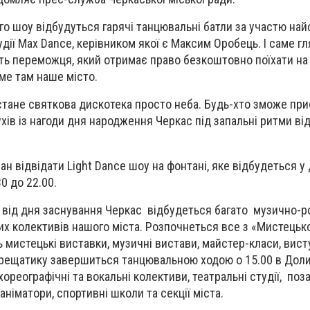
го шоу відбудуться гарячі танцювальні батли за участю на
удії Max Dance, керівником якої є Максим Оробець. І саме г
ть переможця, який отримає право безкоштовно поїхати на
ме там наше місто.
стане святкова дискотека просто неба. Будь-хто зможе при
хів із нагоди дня народження Черкас під запальні ритми ві
н відвідати Light Dance шоу на фонтані, яке відбудеться у
0 до 22.00.
ю від дня заснування Черкас відбудеться багато музично
их колективів нашого міста. Розпочнеться все з «Мистець
ь мистецькі виставки, музичні вистави, майстер-класи, вис
Хрещатику завершиться танцювальною ходою о 15.00 в Доли
хореографічні та вокальні колективи, театральні студії, поз
аніматори, спортивні школи та секції міста.