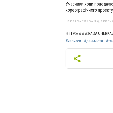
Учасники ходи приєднают
хореографічного проекту
Якщо ви помітили помилку, виділіть нео
HTTP://WWW.RADA.CHERKAS
#черкаси
#деньміста
#та