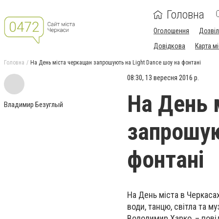
Головна
Оголошення
Дозві
Довідкова
Карта м
Головна
На День міста черкащан запрошують на Light Dance шоу на фонтані
08:30, 13 вересня 2016 р.
На День 
Владимир Безуглый
запрошую
фонтані
На День міста в Черкаса
води, танцю, світла та 
Володимир Харко, – пові