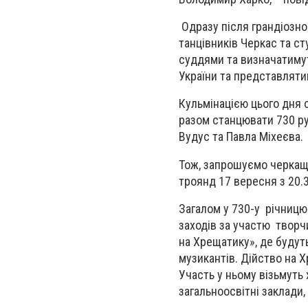
Одразу після грандіозно
танцівників Черкас та ст
суддями та визначатиму
України та представляти
Кульмінацією цього дня 
разом станцювати 730 ру
Вудус та Павла Міхеєва.
Тож, запрошуємо черкаща
троянд 17 вересня з 20.3
Загалом у 730-у річниц
заходів за участю творч
на Хрещатику», де будут
музикантів. Дійство на 
Участь у ньому візьмуть 
загальноосвітні заклади, 