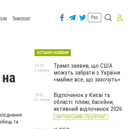
Рус
года
Транспорт
ОСТАННІ НОВИНИ
Трамп заявив, що США
13:13
2 серпня
можуть забрати з України
 на
«майже все, що захочуть»
Відпочинок у Києві та
18:00
31 липня
області: пляжі, басейни,
активний відпочинок 2026
 поєднання
ПАРТНЕРСЬКИЙ СПЕЦПРОЄКТ
обець та