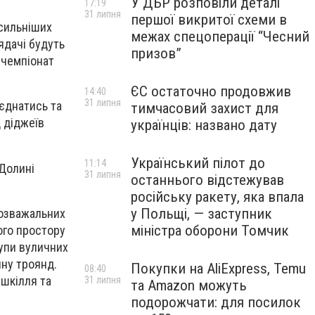
У ДБР розповіли деталі
17:19
31 липня
першої викритої схеми в
йсильніших
межах спецоперації “Чесний
лядачі будуть
призов”
 чемпіонат
ЄС остаточно продовжив
14:40
31 липня
єднатись та
тимчасовий захист для
д діджеїв
українців: названо дату
Український пілот до
11:14
 Долині
31 липня
останнього відстежував
російську ракету, яка впала
у Польщі, — заступник
-розважальних
міністра оборони Томчик
кого простору
тупи вуличних
ну троянд.
Покупки на AliExpress, Temu
08:40
ашкілля та
31 липня
та Amazon можуть
подорожчати: для посилок