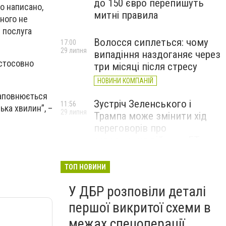
до 150 євро перепишуть
о написано,
митні правила
ного не
я послуга
Волосся сиплеться: чому
17:00
29 липня
випадіння наздоганяє через
 стосовно
три місяці після стресу
НОВИНИ КОМПАНІЙ
заповнюється
Зустріч Зеленського і
11:56
ька хвилин”, –
29 липня
Трампа може змінити хід
переговорів про
завершення війни, – FT
ТОП НОВИНИ
У ДБР розповіли деталі
першої викритої схеми в
межах спецоперації