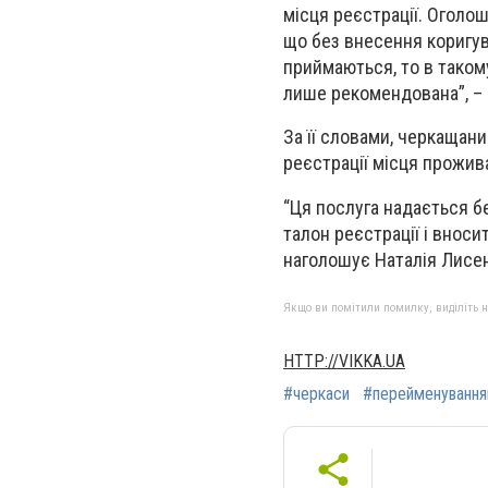
місця реєстрації. Оголо
що без внесення коригу
приймаються, то в таком
лише рекомендована”, –
За її словами, черкащан
реєстрації місця прожив
“Ця послуга надається б
талон реєстрації і вноси
наголошує Наталія Лисе
Якщо ви помітили помилку, виділіть нео
HTTP://VIKKA.UA
#черкаси
#перейменування