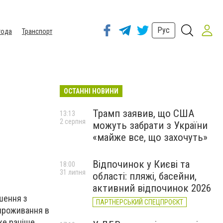
Рус
года
Транспорт
ОСТАННІ НОВИНИ
Трамп заявив, що США
13:13
2 серпня
можуть забрати з України
«майже все, що захочуть»
Відпочинок у Києві та
18:00
31 липня
області: пляжі, басейни,
активний відпочинок 2026
шення з
ПАРТНЕРСЬКИЙ СПЕЦПРОЄКТ
 проживання в
же раніше