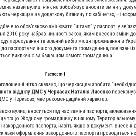
зміна назви вулиці ніяк не зобов’язує вносити зміни у доку
ть черкащан на додаткову біганину по кабінетах, – інформу
бачено обов’язково змінювати “штамп” у паспорті у зв’язку
ітня 2016 року набрав чинності закон, яким внесено зміни до
оду пересування та вільний вибір місця проживання в Украї
 до паспорта чи іншого документа громадянина, пов’язані із
ться виключно за бажанням самого громадянина.
Паспорти-1
оголошенні чітко сказано, що черкасцям зробити “необхідно
нного відділу ДМС у Черкасах Наталія Лисенко
переконує
 ДМС у Черкасах, має рекомендаційний характер.
звою вулиці вноситься під час заміни паспорта, вклеюванн
ища тощо. Жодному громадянину в нашому Територіальному 
 закордонного паспорта, навіть якщо в документі внесені д
оскільки оформлення закордонного паспорта проводиться н