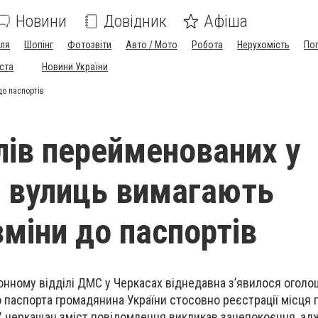
Новини
Довідник
Афіша
лля
Шопінг
Фотозвіти
Авто / Мото
Робота
Нерухомість
По
іста
Новини України
до паспортів
лів перейменованих у
 вулиць вимагають
зміни до паспортів
нному відділі ДМС у Черкасах віднедавна з’явилося оголо
 паспорта громадянина України стосовно реєстрації місця
. У черкащан зміст повідомлення викликав занепокоєння, ад