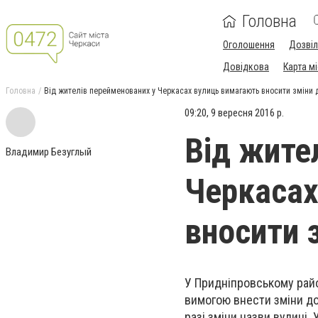
Головна
Оголошення
Дозві
Довідкова
Карта м
Головна
Від жителів перейменованих у Черкасах вулиць вимагають вносити зміни 
09:20, 9 вересня 2016 р.
Від жите
Владимир Безуглый
Черкасах
вносити 
У Придніпровському райо
вимогою внести зміни до
разі зміни назви вулиці