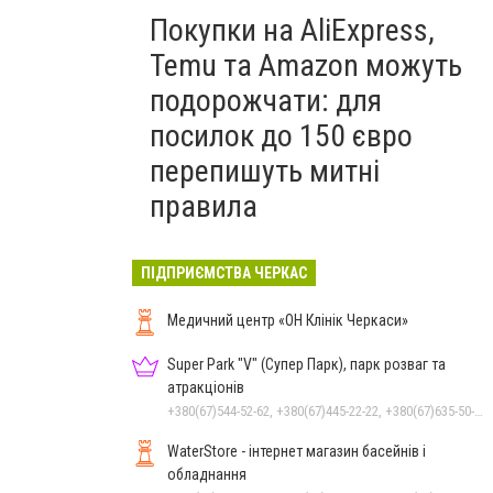
Покупки на AliExpress,
Temu та Amazon можуть
подорожчати: для
посилок до 150 євро
перепишуть митні
правила
ПІДПРИЄМСТВА ЧЕРКАС
Медичний центр «ОН Клінік Черкаси»
Super Park "V" (Супер Парк), парк розваг та
атракціонів
+380(67)544-52-62, +380(67)445-22-22, +380(67)635-50-50
WaterStore - інтернет магазин басейнів і
обладнання