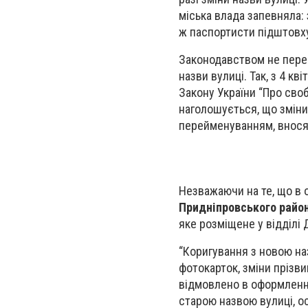
міська влада запевняла: 
ж паспортисти підштовхую
Законодавством не перед
назви вулиці. Так, з 4 кв
Закону України “Про своб
наголошується, що зміни
перейменуванням, внося
Незважаючи на те, що в 
Придніпровського райо
яке розміщене у відділі
“Коригування з новою на
фотокарток, зміни прізв
відмовлено в оформленні
старою назвою вулиці, 