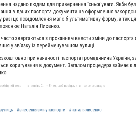
шення надано людям для привернення їхньої уваги. Якби бул
вання в даних паспорта документи на оформлення закордон
у разі це повідомлення мало б ультимативну форму, а так ц
 пояснює Наталія Лисенко.
и часто звертаються з проханням внести зміни до паспорта
ання у зв’язку із перейменуванням вулиці.
езкоштовно при наявності паспорта громадянина України, 
ться коригування в документ. Загалом процедура займає кіл
нко.
бхідний текст і натисніть Ctrl + Enter, щоб повідомити про це редакцію
вулиць
#внесеннязмінупаспорти
#наталіялисенко