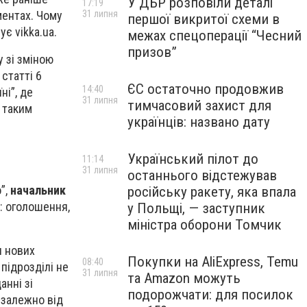
У ДБР розповіли деталі
17:19
ментах. Чому
31 липня
першої викритої схеми в
є vikka.ua.
межах спецоперації “Чесний
призов”
 зі зміною
 статті 6
ЄС остаточно продовжив
14:40
ні”, де
31 липня
тимчасовий захист для
 таким
українців: названо дату
Український пілот до
11:14
31 липня
останнього відстежував
”,
начальник
російську ракету, яка впала
: оголошення,
у Польщі, — заступник
міністра оборони Томчик
я нових
Покупки на AliExpress, Temu
08:40
підрозділі не
31 липня
та Amazon можуть
анні зі
подорожчати: для посилок
езалежно від