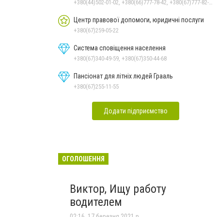
+380(44)502-01-02, +380(66)777-78-42, +380(67)777-82-19, +380(67)890-80-80, +380(73)890-80-80, +380(44)502-01-03
Центр правової допомоги, юридичні послуги
+380(67)259-05-22
Система сповіщення населення
+380(67)340-49-59, +380(67)350-44-68
Пансіонат для літніх людей Грааль
+380(67)255-11-55
Додати підприємство
ОГОЛОШЕННЯ
Виктор, Ищу работу
водителем
02:16, 17 березня 2021 р.