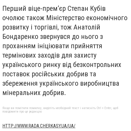
Перший віце-прем’єр Степан Кубів
очолює також Міністерство економічного
розвитку і торгівлі, тож Анатолій
Бондаренко звернувся до нього з
проханням ініціювати прийняття
термінових заходів для захисту
українського ринку від безконтрольних
поставок російських добрив та
збереження українського виробництва
мінеральних добрив.
Якщо ви помітили помилку, виділіть необхідний текст і натисніть Ctrl + Enter, щоб
повідомити про це редакцію
HTTP://WWW.RADA.CHERKASY.UA/UA/