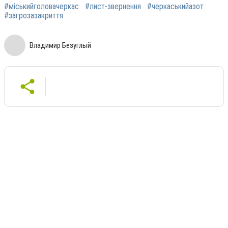
#міськийголовачеркас
#лист-звернення
#черкаськийазот
#загрозазакриття
Владимир Безуглый