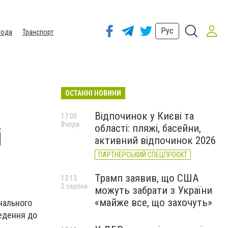
Рус
года
Транспорт
ОСТАННІ НОВИНИ
Відпочинок у Києві та
17:00
Вчора
області: пляжі, басейни,
і
активний відпочинок 2026
ПАРТНЕРСЬКИЙ СПЕЦПРОЄКТ
Трамп заявив, що США
13:13
2 серпня
можуть забрати з України
«майже все, що захочуть»
онального
ведення до