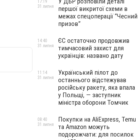
У ДБР розповіли деталі
17:19
31 липня
першої викритої схеми в
межах спецоперації “Чесний
призов”
ЄС остаточно продовжив
14:40
31 липня
тимчасовий захист для
українців: названо дату
Український пілот до
11:14
31 липня
останнього відстежував
російську ракету, яка впала
у Польщі, — заступник
міністра оборони Томчик
Покупки на AliExpress, Temu
08:40
31 липня
та Amazon можуть
подорожчати: для посилок