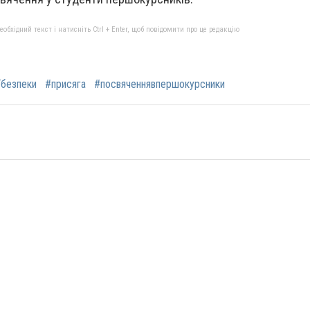
бхідний текст і натисніть Ctrl + Enter, щоб повідомити про це редакцію
їбезпеки
#присяга
#посвяченнявпершокурсники