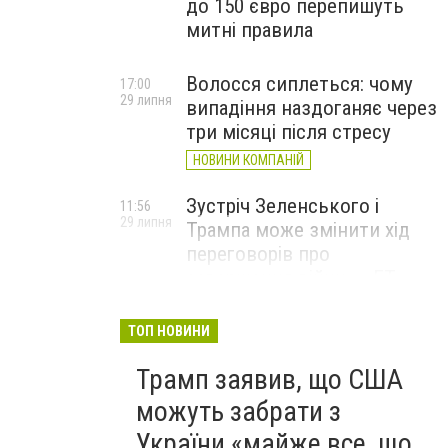
до 150 євро перепишуть
митні правила
Волосся сиплеться: чому
17:00
29 липня
випадіння наздоганяє через
три місяці після стресу
НОВИНИ КОМПАНІЙ
Зустріч Зеленського і
11:56
29 липня
Трампа може змінити хід
переговорів про
завершення війни, – FT
ТОП НОВИНИ
Трамп заявив, що США
можуть забрати з
України «майже все, що