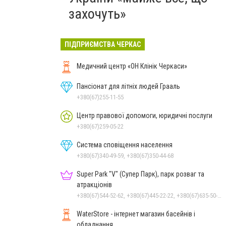
захочуть»
ПІДПРИЄМСТВА ЧЕРКАС
Медичний центр «ОН Клінік Черкаси»
Пансіонат для літніх людей Грааль
+380(67)255-11-55
Центр правової допомоги, юридичні послуги
+380(67)259-05-22
Система сповіщення населення
+380(67)340-49-59, +380(67)350-44-68
Super Park "V" (Супер Парк), парк розваг та
атракціонів
+380(67)544-52-62, +380(67)445-22-22, +380(67)635-50-50
WaterStore - інтернет магазин басейнів і
обладнання