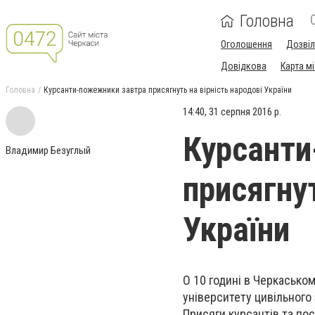
Головна
Оголошення
Дозві
Довідкова
Карта м
Головна
Курсанти-пожежники завтра присягнуть на вірність народові України
14:40, 31 серпня 2016 р.
Курсанти
Владимир Безуглый
присягнут
України
О 10 годині в Черкасько
університету цивільного
Присяги курсантів та по