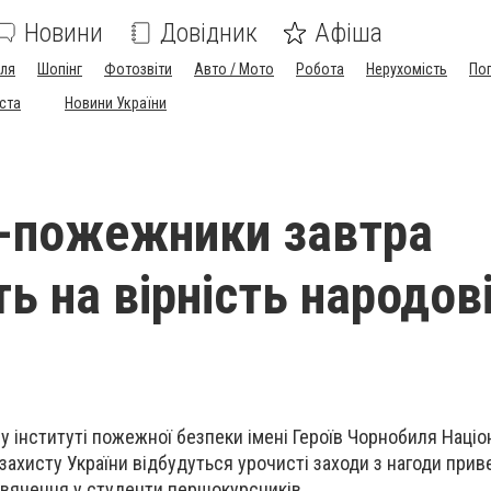
Новини
Довідник
Афіша
лля
Шопінг
Фотозвіти
Авто / Мото
Робота
Нерухомість
По
іста
Новини України
-пожежники завтра
ь на вірність народов
му інституті пожежної безпеки імені Героїв Чорнобиля Наці
 захисту України відбудуться урочисті заходи з нагоди при
свячення у студенти першокурсників.