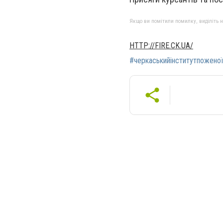
Якщо ви помітили помилку, виділіть нео
HTTP://FIRE.CK.UA/
#черкаськийінститутпожено