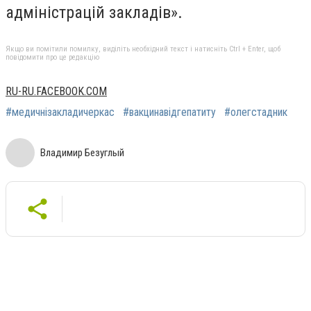
адміністрацій закладів».
Якщо ви помітили помилку, виділіть необхідний текст і натисніть Ctrl + Enter, щоб
повідомити про це редакцію
RU-RU.FACEBOOK.COM
#медичнізакладичеркас
#вакцинавідгепатиту
#олегстадник
Владимир Безуглый