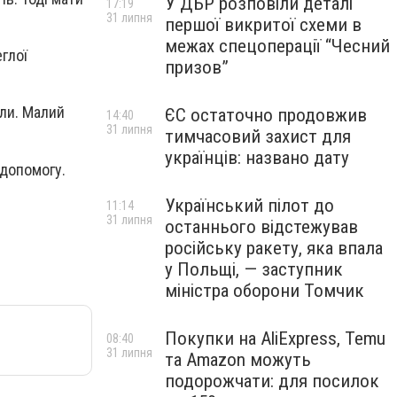
У ДБР розповіли деталі
17:19
31 липня
першої викритої схеми в
межах спецоперації “Чесний
глої
призов”
шли. Малий
ЄС остаточно продовжив
14:40
31 липня
тимчасовий захист для
українців: названо дату
 допомогу.
Український пілот до
11:14
31 липня
останнього відстежував
російську ракету, яка впала
у Польщі, — заступник
міністра оборони Томчик
Покупки на AliExpress, Temu
08:40
31 липня
та Amazon можуть
подорожчати: для посилок