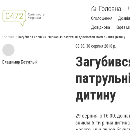
Головна
Оголошення
Дозві
Довідкова
Карта м
Головна
Загубився хлопчик. Черкаські патрульні допомогли мамі знайти дитину
08:30, 30 серпня 2016 р.
Загубивс
Владимир Безуглый
патрульн
дитину
29 серпня, о 16.30, до п
зникла 5-ти річна дитина
малого, і він пішов блук