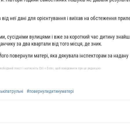
від неї дані для орієнтування і виїхав на обстеження приле
ми, сусідніми вулицями і вже за короткий час дитину знай
нчику за два квартали від того місця, де зник.
Його повернули матері, яка дякувала інспекторам за надану
бхідний текст і натисніть Ctrl + Enter, щоб повідомити про це редакцію
ькіпатрульні
#повернулидитинуматері