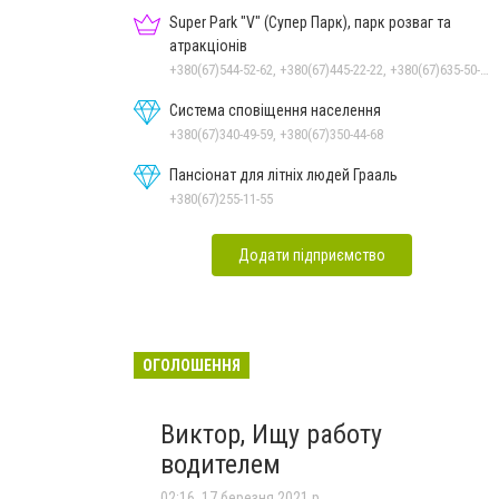
Super Park "V" (Супер Парк), парк розваг та
атракціонів
+380(67)544-52-62, +380(67)445-22-22, +380(67)635-50-50
Система сповіщення населення
+380(67)340-49-59, +380(67)350-44-68
Пансіонат для літніх людей Грааль
+380(67)255-11-55
Додати підприємство
ОГОЛОШЕННЯ
Виктор, Ищу работу
водителем
02:16, 17 березня 2021 р.