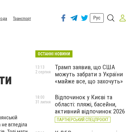
Рус
года
Транспорт
ОСТАННІ НОВИНИ
Трамп заявив, що США
13:13
2 серпня
можуть забрати з України
ти
«майже все, що захочуть»
Відпочинок у Києві та
18:00
31 липня
області: пляжі, басейни,
активний відпочинок 2026
лянській
ПАРТНЕРСЬКИЙ СПЕЦПРОЄКТ
а не вгледіла
ів. Тоді мати