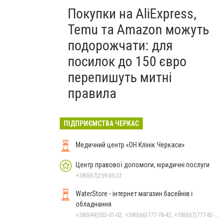
Покупки на AliExpress,
Temu та Amazon можуть
подорожчати: для
посилок до 150 євро
перепишуть митні
правила
ПІДПРИЄМСТВА ЧЕРКАС
Медичний центр «ОН Клінік Черкаси»
Центр правової допомоги, юридичні послуги
+380(67)259-05-22
WaterStore - інтернет магазин басейнів і
обладнання
+380(44)502-01-02, +380(66)777-78-42, +380(67)777-82-19, +380(67)890-80-80, +380(73)890-80-80, +380(44)502-01-03