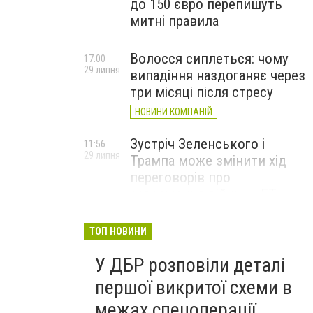
до 150 євро перепишуть
митні правила
Волосся сиплеться: чому
17:00
29 липня
випадіння наздоганяє через
три місяці після стресу
НОВИНИ КОМПАНІЙ
Зустріч Зеленського і
11:56
29 липня
Трампа може змінити хід
переговорів про
завершення війни, – FT
ТОП НОВИНИ
У ДБР розповіли деталі
першої викритої схеми в
межах спецоперації