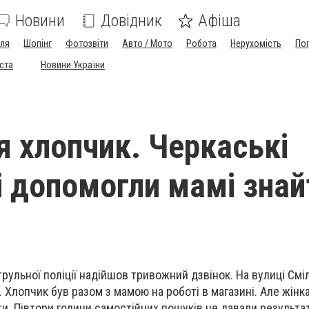
Новини
Довідник
Афіша
лля
Шопінг
Фотозвіти
Авто / Мото
Робота
Нерухомість
По
іста
Новини України
я хлопчик. Черкаські
і допомогли мамі знай
атрульної поліції надійшов тривожний дзвінок. На вулиці Смі
. Хлопчик був разом з мамою на роботі в магазині. Але жінк
ати. Півтори години самостійних пошуків не давали результат