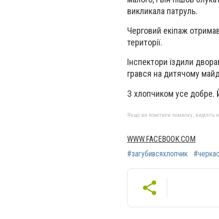
викликала патруль.
Черговий екіпаж отримав 
території.
Інспектори їздили двора
грався на дитячому майда
З хлопчиком усе добре. 
Якщо ви помітили помилку, виділіть нео
WWW.FACEBOOK.COM
#загубивсяхлопчик
#черкас