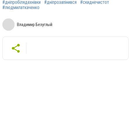
#дніпробілядахнівки
#дніпрозапінився
#скиднечистот
#людмилаткаченко
Владимир Безуглый