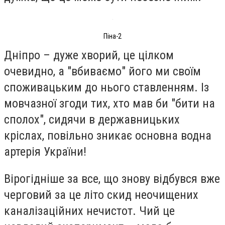
Піна-2
Дніпро – дуже хворий, це цілком
очевидно, а "вбиваємо" його ми своїм
споживацьким до нього ставленням. Із
мовчазної згоди тих, хто мав би "бити на
сполох", сидячи в державницьких
кріслах, повільно зникає основна водна
артерія України!
Вірогідніше за все, що знову відбувся вже
черговий за це літо скид неочищених
каналізаційних нечистот. Чий це