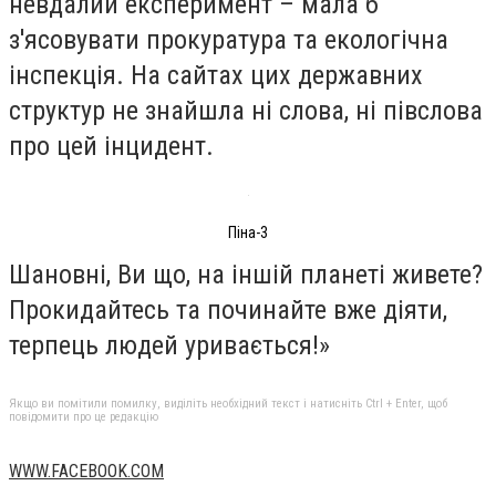
невдалий експеримент – мала б
з'ясовувати прокуратура та екологічна
інспекція. На сайтах цих державних
структур не знайшла ні слова, ні півслова
про цей інцидент.
Піна-3
Шановні, Ви що, на іншій планеті живете?
Прокидайтесь та починайте вже діяти,
терпець людей уривається!»
Якщо ви помітили помилку, виділіть необхідний текст і натисніть Ctrl + Enter, щоб
повідомити про це редакцію
WWW.FACEBOOK.COM