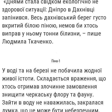
«Днями стала свідком екологічно не
здорової ситуації: Дніпро в Дахнівці
запінився. Весь дахнівський берег густо
вкритий білою піною, немов би хтось
виправ у ньому тонни білизни, – пише
Людмила Ткаченко.
Піна-1
У воді та на березі не побачила жодної
живої істоти. Складається враження, що
хтось отримав злочинне замовлення
знищити черкаську флору та фауну.
Зайти в воду не наважилась, закралася
думка, що це може бути небезпечним.