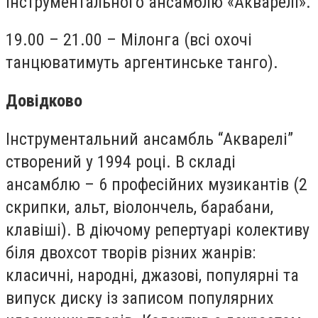
інструментального ансамблю «Акварелі».
19.00 – 21.00 – Мілонга (всі охочі
танцюватимуть аргентинське танго).
Довідково
Інструментальний ансамбль “Акварелі”
створений у 1994 році. В складі
ансамблю – 6 професійних музикантів (2
скрипки, альт, віолончель, барабани,
клавіші). В діючому репертуарі колективу
біля двохсот творів різних жанрів:
класичні, народні, джазові, популярні та
випуск диску із записом популярних