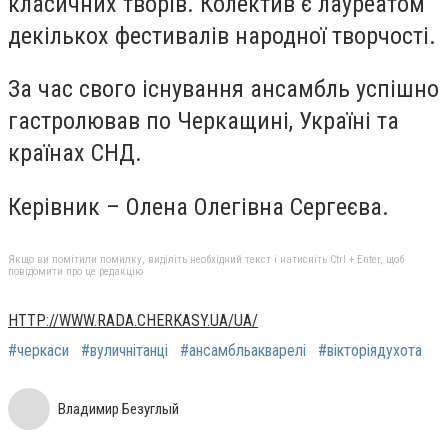
класичних творів. Колектив є лауреатом
декількох фестивалів народної творчості.
За час свого існування ансамбль успішно
гастролював по Черкащині, Україні та
країнах СНД.
Керівник – Олена Олегівна Сергеєва.
Якщо ви помітили помилку, виділіть необхідний текст і натисніть Ctrl + Enter, щоб
повідомити про це редакцію
HTTP://WWW.RADA.CHERKASY.UA/UA/
#черкаси
#вуличнітанці
#ансамбльакварелі
#вікторіядухота
Владимир Безуглый