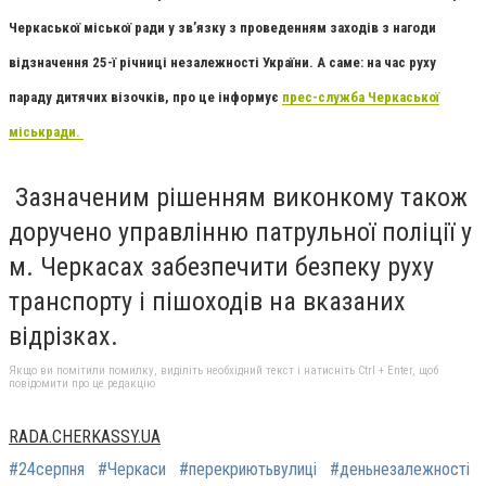
Черкаської міської ради у зв’язку з проведенням заходів з нагоди
відзначення 25-ї річниці незалежності України. А саме: на час руху
параду дитячих візочків, про це інформує
прес-служба Черкаської
міськради.
Зазначеним рішенням виконкому також
доручено управлінню патрульної поліції у
м. Черкасах забезпечити безпеку руху
транспорту і пішоходів на вказаних
відрізках.
Якщо ви помітили помилку, виділіть необхідний текст і натисніть Ctrl + Enter, щоб
повідомити про це редакцію
RADA.CHERKASSY.UA
#24серпня
#Черкаси
#перекриютьвулиці
#деньнезалежності