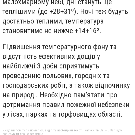
малохмарному небі, дні стануть ще
теплішими (до +28+31º). Ночі теж будуть
достатньо теплими, температура
становитиме не нижче +14+16º.
Підвищення температурного фону та
відсутність ефективних дощів у
найближчі 3 доби сприятимуть
проведенню польових, городніх та
господарських робіт, а також відпочинку
на природі. Необхідно пам’ятати про
дотримання правил пожежної небезпеки
у лісах, парках та торфовищах області.
Якщо ви помітили помилку, виділіть необхідний текст і натисніть Ctrl + Enter, щоб
повідомити про це редакцію