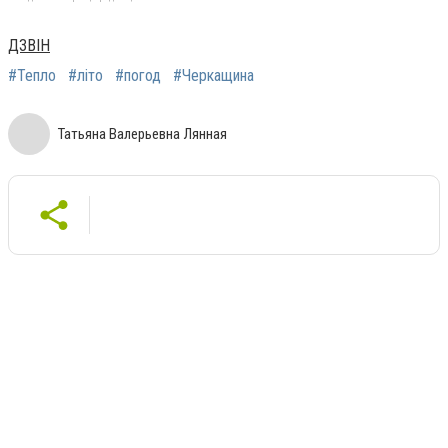
ДЗВІН
#Тепло
#літо
#погод
#Черкащина
Татьяна Валерьевна Лянная