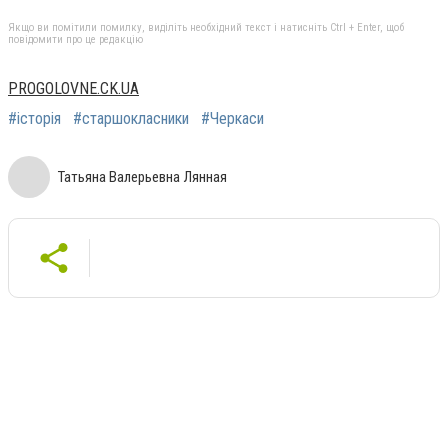
Якщо ви помітили помилку, виділіть необхідний текст і натисніть Ctrl + Enter, щоб
повідомити про це редакцію
PROGOLOVNE.CK.UA
#історія
#старшокласники
#Черкаси
Татьяна Валерьевна Лянная