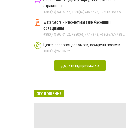
атракціонів
+380(67)544-52-62, +380(67)445-22-22, +380(67)635-50-50
WaterStore - інтернет магазин басейнів і
обладнання
+380(44)502-01-02, +380(66)777-78-42, +380(67)777-82-19, +380(67)890-80-80, +380(73)890-80-80, +380(44)502-01-03
Центр правової допомоги, юридичні послуги
+380(67)259-05-22
Додати підприємство
ОГОЛОШЕННЯ