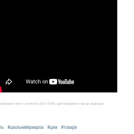
бхідний текст і натисніть Ctrl + Enter, щоб повідомити про це редакцію
ть
#шкільнийярмарок
#ціни
#товари