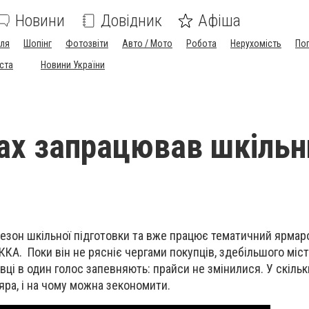
Новини
Довідник
Афіша
лля
Шопінг
Фотозвіти
Авто / Мото
Робота
Нерухомість
По
іста
Новини України
ах запрацював шкільн
езон шкільної підготовки та вже працює тематичний ярмаро
ККА. Поки він не рясніє чергами покупців, здебільшого міс
вці в один голос запевняють: прайси не змінилися. У скільк
яра, і на чому можна зекономити.