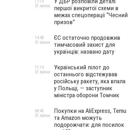
У ДБР розповіли деталі
17:19
31 липня
першої викритої схеми в
межах спецоперації “Чесний
призов”
ЄС остаточно продовжив
14:40
31 липня
тимчасовий захист для
українців: названо дату
Український пілот до
11:14
31 липня
останнього відстежував
російську ракету, яка впала
у Польщі, — заступник
міністра оборони Томчик
Покупки на AliExpress, Temu
08:40
31 липня
та Amazon можуть
подорожчати: для посилок