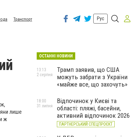
Рус
года
Транспорт
ОСТАННІ НОВИНИ
ий
Трамп заявив, що США
13:13
2 серпня
можуть забрати з України
«майже все, що захочуть»
Відпочинок у Києві та
18:00
к,
31 липня
області: пляжі, басейни,
тяни лише
активний відпочинок 2026
и ж
ПАРТНЕРСЬКИЙ СПЕЦПРОЄКТ