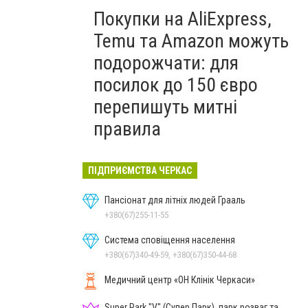
Покупки на AliExpress,
Temu та Amazon можуть
подорожчати: для
посилок до 150 євро
перепишуть митні
правила
ПІДПРИЄМСТВА ЧЕРКАС
Пансіонат для літніх людей Грааль
+380(67)255-11-55
Система сповіщення населення
+380(67)340-49-59, +380(67)350-44-68
Медичний центр «ОН Клінік Черкаси»
Super Park "V" (Супер Парк), парк розваг та