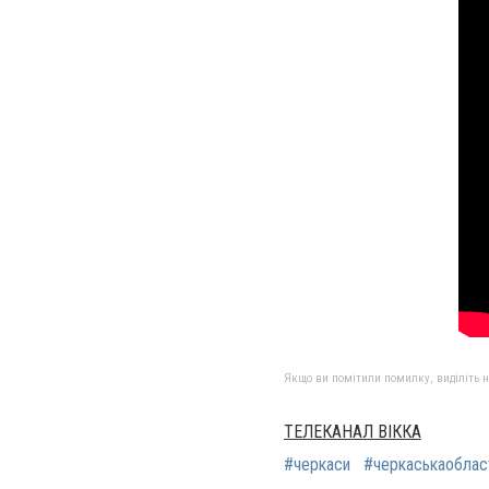
Якщо ви помітили помилку, виділіть нео
ТЕЛЕКАНАЛ ВІККА
#черкаси
#черкаськаоблас