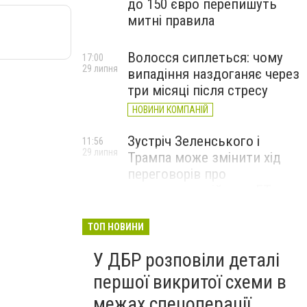
до 150 євро перепишуть
митні правила
Волосся сиплеться: чому
17:00
29 липня
випадіння наздоганяє через
три місяці після стресу
НОВИНИ КОМПАНІЙ
Зустріч Зеленського і
11:56
29 липня
Трампа може змінити хід
переговорів про
завершення війни, – FT
ТОП НОВИНИ
У ДБР розповіли деталі
першої викритої схеми в
межах спецоперації