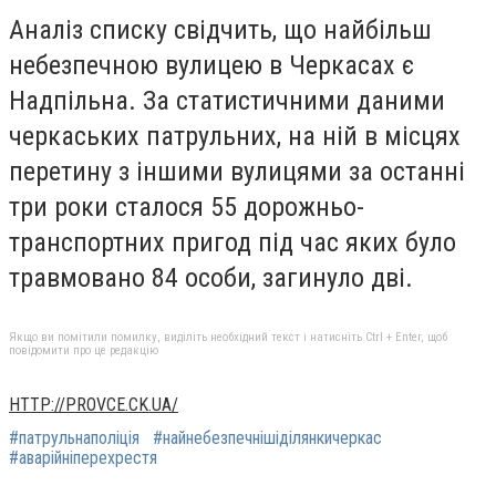
Аналіз списку свідчить, що найбільш
небезпечною вулицею в Черкасах є
Надпільна. За статистичними даними
черкаських патрульних, на ній в місцях
перетину з іншими вулицями за останні
три роки сталося 55 дорожньо-
транспортних пригод під час яких було
травмовано 84 особи, загинуло дві.
Якщо ви помітили помилку, виділіть необхідний текст і натисніть Ctrl + Enter, щоб
повідомити про це редакцію
HTTP://PROVCE.CK.UA/
#патрульнаполіція
#найнебезпечнішіділянкичеркас
#аварійніперехрестя